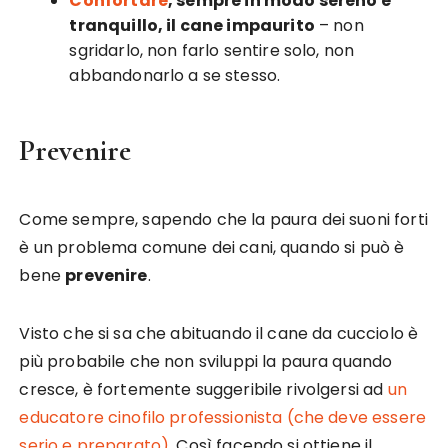
Confortare
, sempre in modo sereno e
tranquillo, il cane impaurito
– non
sgridarlo, non farlo sentire solo, non
abbandonarlo a se stesso.
Prevenire
Come sempre, sapendo che la paura dei suoni forti
è un problema comune dei cani, quando si può è
bene
prevenire
.
Visto che si sa che abituando il cane da cucciolo è
più probabile che non sviluppi la paura quando
cresce, è fortemente suggeribile rivolgersi ad
un
educatore cinofilo professionista (che deve essere
serio e preparato)
. Così facendo si ottiene il