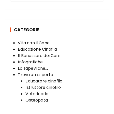
a
r
c
h
CATEGORIE
f
o
Vita con il Cane
r
Educazione Cinofila
:
Il Benessere dei Cani
Infografiche
Lo sapevi che...
Trova un esperto
Educatore cinofilo
Istruttore cinofilo
Veterinario
Osteopata