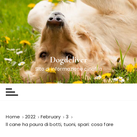
S
k
i
p
t
o
c
o
Dogdeliver
n
Sito di informazione cinofila
t
e
n
t
Home
2022
February
3
ll cane ha paura di botti, tuoni, spari: cosa fare