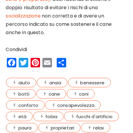
doppio risultato di evitare i rischi di una
socializzazione
non corretta e di avere un
percorso indicato su come sostenere il cane
anche in questo.
Condividi
F
T
Pi
E
S
a
w
n
m
h
c
it
te
ai
a
aiuto
ansia
benessere
e
te
re
l
re
botti
cane
cani
b
r
st
conforto
consapevolezza
o
o
età
fobia
fuochi d'artificio
k
paura
proprietari
relax