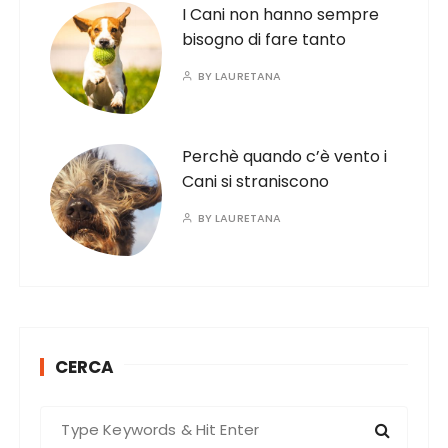
I Cani non hanno sempre
bisogno di fare tanto
BY
LAURETANA
Perchè quando c’è vento i
Cani si straniscono
BY
LAURETANA
CERCA
S
e