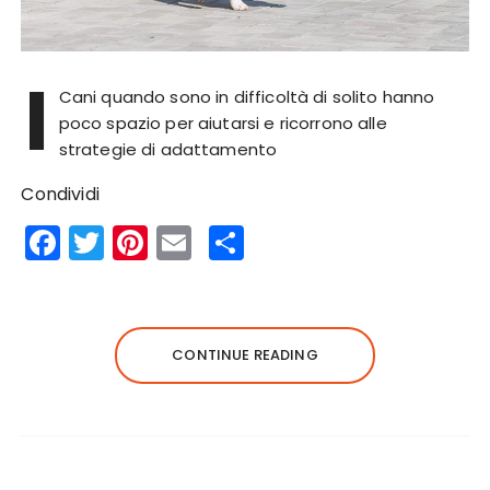
I
Cani quando sono in difficoltà di solito hanno
poco spazio per aiutarsi e ricorrono alle
strategie di adattamento
Condividi
F
T
Pi
E
S
a
w
n
m
h
c
it
te
ai
a
e
te
re
l
re
CONTINUE READING
b
r
st
o
o
k