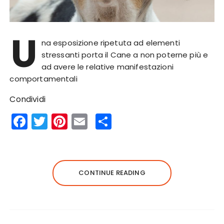
U
na esposizione ripetuta ad elementi
stressanti porta il Cane a non poterne più e
ad avere le relative manifestazioni
comportamentali
Condividi
F
T
Pi
E
S
a
w
n
m
h
c
it
te
ai
a
e
te
re
l
re
CONTINUE READING
b
r
st
o
o