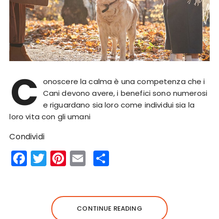
C
onoscere la calma è una competenza che i
Cani devono avere, i benefici sono numerosi
e riguardano sia loro come individui sia la
loro vita con gli umani
Condividi
F
T
Pi
E
S
a
w
n
m
h
c
it
te
ai
a
e
te
re
l
re
CONTINUE READING