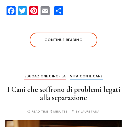
F
T
Pi
E
S
a
w
n
m
h
c
it
te
ai
a
e
te
re
l
re
CONTINUE READING
b
r
st
o
o
k
EDUCAZIONE CINOFILA
VITA CON IL CANE
I Cani che soffrono di problemi legati
alla separazione
READ TIME:
5 MINUTES
BY
LAURETANA