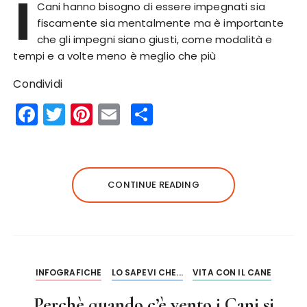
I
Cani hanno bisogno di essere impegnati sia
fiscamente sia mentalmente ma è importante
che gli impegni siano giusti, come modalità e
tempi e a volte meno è meglio che più
Condividi
F
T
Pi
E
S
a
w
n
m
h
c
it
te
ai
a
e
te
re
l
re
CONTINUE READING
b
r
st
o
o
k
INFOGRAFICHE
LO SAPEVI CHE...
VITA CON IL CANE
Perchè quando c’è vento i Cani si