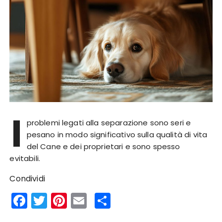
I
problemi legati alla separazione sono seri e
pesano in modo significativo sulla qualità di vita
del Cane e dei proprietari e sono spesso
evitabili.
Condividi
F
T
Pi
E
S
a
w
n
m
h