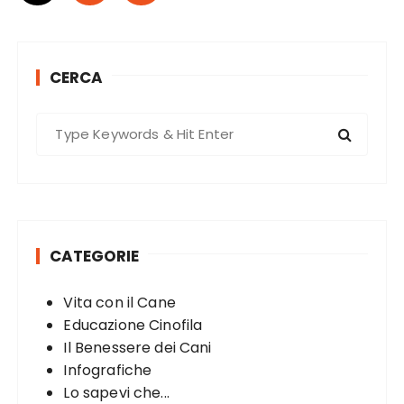
o
s
t
CERCA
s
p
S
a
e
g
a
r
i
c
n
h
a
CATEGORIE
f
t
o
Vita con il Cane
r
i
Educazione Cinofila
:
o
Il Benessere dei Cani
n
Infografiche
Lo sapevi che...