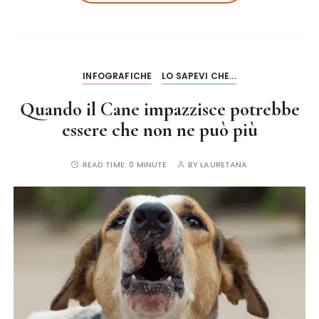
b
r
st
o
o
k
INFOGRAFICHE
LO SAPEVI CHE...
Quando il Cane impazzisce potrebbe
essere che non ne può più
READ TIME:
0 MINUTE
BY
LAURETANA