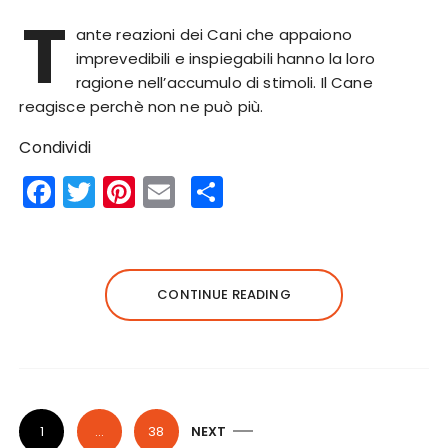
T
ante reazioni dei Cani che appaiono
imprevedibili e inspiegabili hanno la loro
ragione nell’accumulo di stimoli. Il Cane
reagisce perchè non ne può più.
Condividi
F
T
Pi
E
S
a
w
n
m
h
c
it
te
ai
a
e
te
re
l
re
CONTINUE READING
b
r
st
o
o
k
P
1
…
38
NEXT