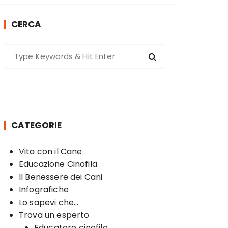
CERCA
S
e
a
r
c
h
CATEGORIE
f
o
Vita con il Cane
r
Educazione Cinofila
:
Il Benessere dei Cani
Infografiche
Lo sapevi che...
Trova un esperto
Educatore cinofilo