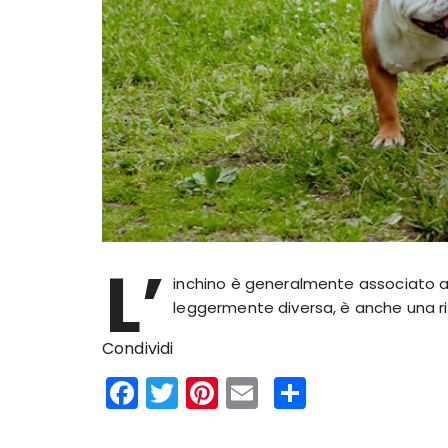
L’
inchino è generalmente associato all
leggermente diversa, è anche una ri
Condividi
F
T
Pi
E
S
a
w
n
m
h