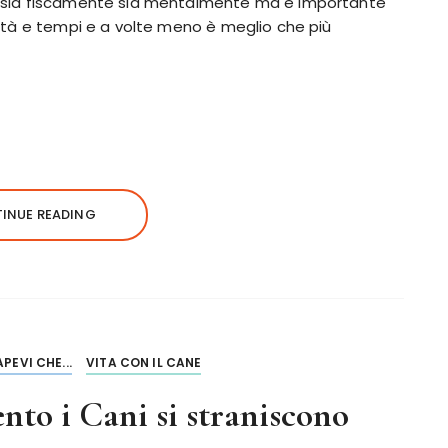
i sia fiscamente sia mentalmente ma è importante
ità e tempi e a volte meno è meglio che più
INUE READING
APEVI CHE...
VITA CON IL CANE
nto i Cani si straniscono