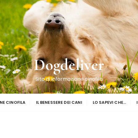
Dogdeliver
Sito di informazione cinofila
NE CINOFILA
IL BENESSERE DEI CANI
LO SAPEVI CHE…