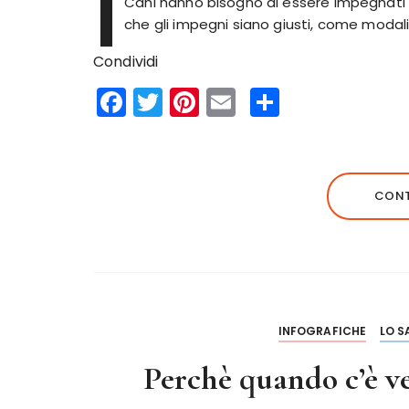
I
Cani hanno bisogno di essere impegnat
che gli impegni siano giusti, come modal
Condividi
F
T
Pi
E
S
a
w
n
m
h
c
it
te
ai
a
e
te
re
l
re
CONT
b
r
st
o
o
k
INFOGRAFICHE
LO S
Perchè quando c’è ve