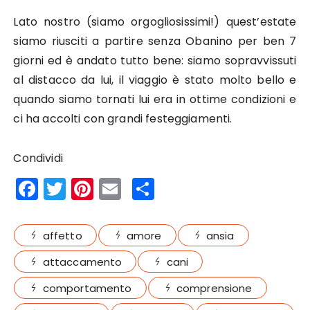
Lato nostro (siamo orgogliosissimi!) quest’estate
siamo riusciti a partire senza Obanino per ben 7
giorni ed è andato tutto bene: siamo sopravvissuti
al distacco da lui, il viaggio è stato molto bello e
quando siamo tornati lui era in ottime condizioni e
ci ha accolti con grandi festeggiamenti.
Condividi
F
T
Pi
E
S
a
w
n
m
h
c
it
te
ai
a
affetto
amore
ansia
e
te
re
l
re
attaccamento
cani
b
r
st
comportamento
comprensione
o