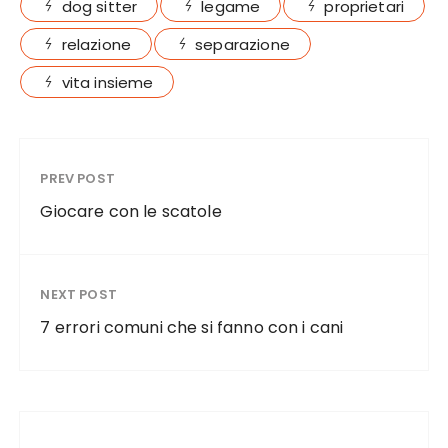
o
dog sitter
legame
proprietari
k
relazione
separazione
vita insieme
PREV POST
Giocare con le scatole
NEXT POST
7 errori comuni che si fanno con i cani