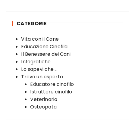
r
c
h
CATEGORIE
f
o
Vita con il Cane
r
Educazione Cinofila
:
Il Benessere dei Cani
Infografiche
Lo sapevi che...
Trova un esperto
Educatore cinofilo
Istruttore cinofilo
Veterinario
Osteopata