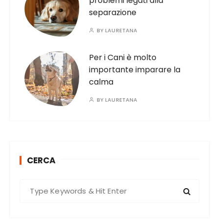
problemi legati alla
separazione
BY
LAURETANA
Per i Cani è molto
importante imparare la
calma
BY
LAURETANA
CERCA
S
e
a