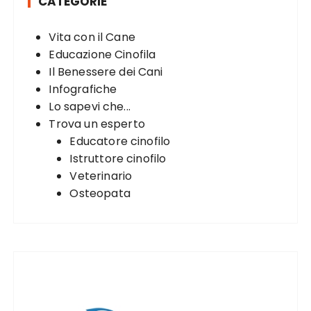
CATEGORIE
f
o
Vita con il Cane
r
Educazione Cinofila
:
Il Benessere dei Cani
Infografiche
Lo sapevi che...
Trova un esperto
Educatore cinofilo
Istruttore cinofilo
Veterinario
Osteopata