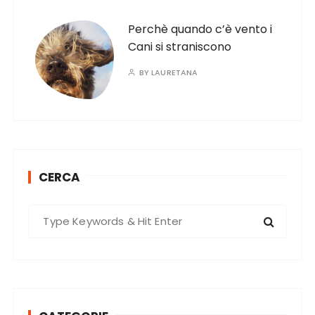
Perchè quando c’è vento i
Cani si straniscono
BY
LAURETANA
CERCA
S
e
a
r
c
h