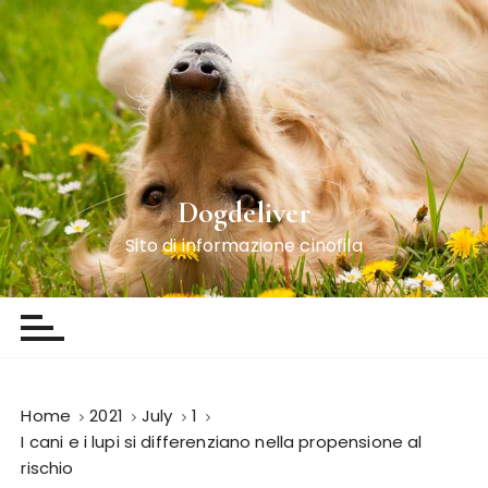
S
k
i
p
t
o
c
o
Dogdeliver
n
Sito di informazione cinofila
t
e
n
t
Home
2021
July
1
I cani e i lupi si differenziano nella propensione al
rischio