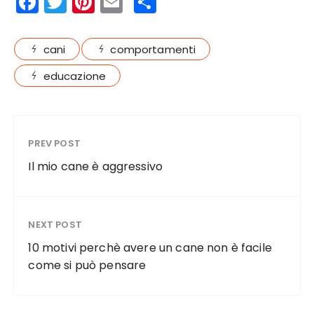
F
T
Pi
E
S
a
w
n
m
h
c
it
te
ai
a
cani
comportamenti
e
te
re
l
re
educazione
b
r
st
o
o
PREV POST
k
Il mio cane è aggressivo
NEXT POST
10 motivi perchè avere un cane non è facile
come si può pensare