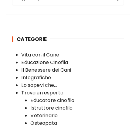
e
a
r
c
h
CATEGORIE
f
o
Vita con il Cane
r
Educazione Cinofila
:
Il Benessere dei Cani
Infografiche
Lo sapevi che...
Trova un esperto
Educatore cinofilo
Istruttore cinofilo
Veterinario
Osteopata