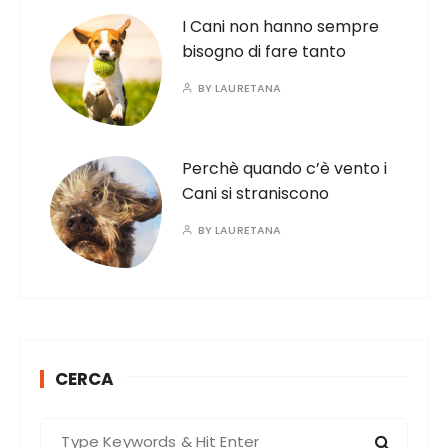
I Cani non hanno sempre
bisogno di fare tanto
BY
LAURETANA
Perchè quando c’è vento i
Cani si straniscono
BY
LAURETANA
CERCA
S