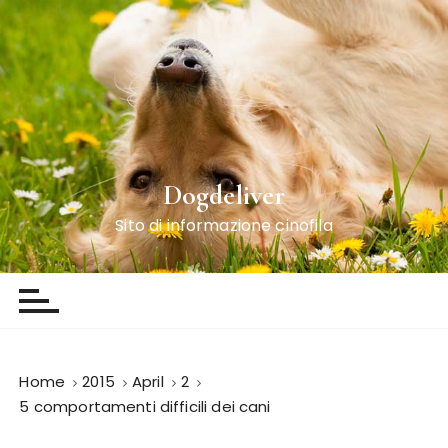
S
k
i
p
t
o
c
o
Dogdeliver
n
Sito di informazione cinofila
t
e
n
t
Home
2015
April
2
5 comportamenti difficili dei cani