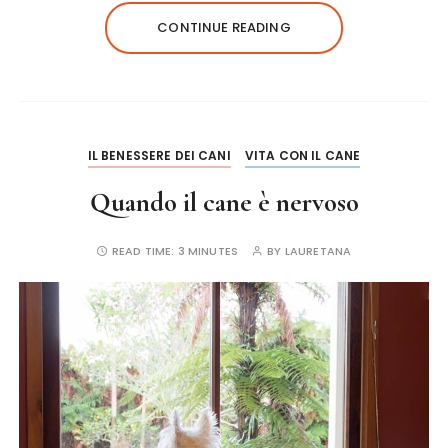
e
te
re
l
re
CONTINUE READING
b
r
st
o
o
k
IL BENESSERE DEI CANI
VITA CON IL CANE
Quando il cane è nervoso
READ TIME:
3 MINUTES
BY
LAURETANA