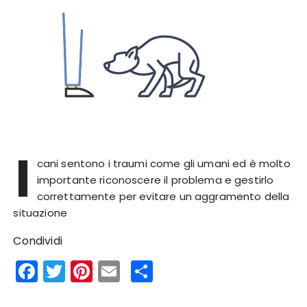
I
cani sentono i traumi come gli umani ed è molto
importante riconoscere il problema e gestirlo
correttamente per evitare un aggramento della
situazione
Condividi
F
T
Pi
E
S
a
w
n
m
h