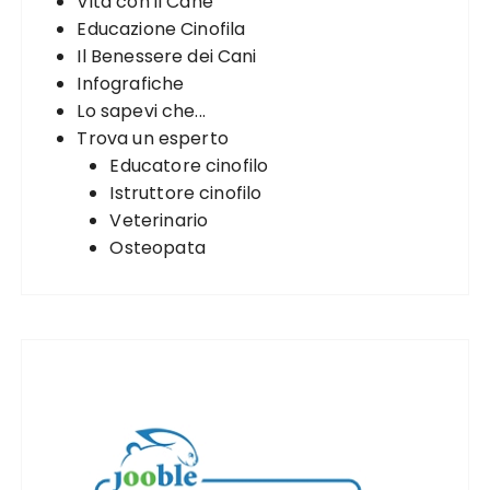
Vita con il Cane
r
i
Educazione Cinofila
:
o
Il Benessere dei Cani
n
Infografiche
Lo sapevi che...
Trova un esperto
Educatore cinofilo
Istruttore cinofilo
Veterinario
Osteopata