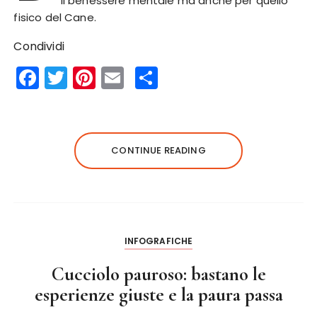
il benessere mentale ma anche per quello
fisico del Cane.
Condividi
F
T
Pi
E
S
a
w
n
m
h
c
it
te
ai
a
e
te
re
l
re
CONTINUE READING
b
r
st
o
o
k
INFOGRAFICHE
Cucciolo pauroso: bastano le
esperienze giuste e la paura passa