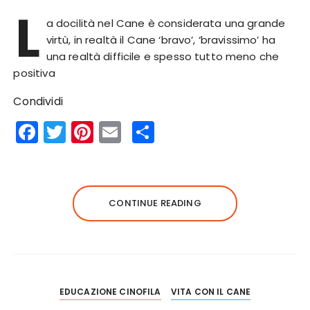
L
a docilità nel Cane è considerata una grande
virtù, in realtà il Cane ‘bravo’, ‘bravissimo’ ha
una realtà difficile e spesso tutto meno che
positiva
Condividi
F
T
Pi
E
S
a
w
n
m
h
c
it
te
ai
a
e
te
re
l
re
CONTINUE READING
b
r
st
o
o
k
EDUCAZIONE CINOFILA
VITA CON IL CANE