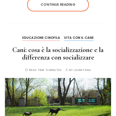
e
te
re
l
re
CONTINUE READING
b
r
st
o
o
k
EDUCAZIONE CINOFILA
VITA CON IL CANE
Cani: cosa è la socializzazione e la
differenza con socializzare
READ TIME:
5 MINUTES
BY
LAURETANA