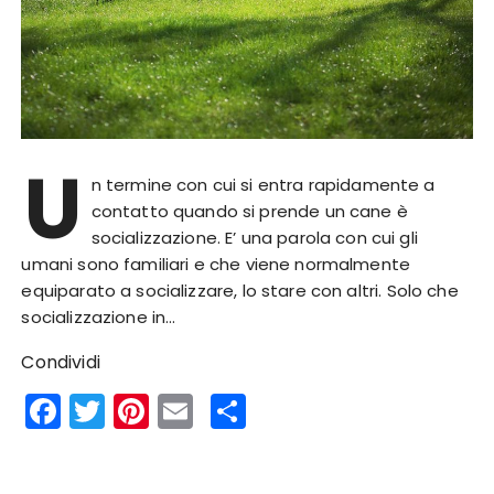
U
n termine con cui si entra rapidamente a
contatto quando si prende un cane è
socializzazione. E’ una parola con cui gli
umani sono familiari e che viene normalmente
equiparato a socializzare, lo stare con altri. Solo che
socializzazione in…
Condividi
F
T
Pi
E
S
a
w
n
m
h
c
it
te
ai
a