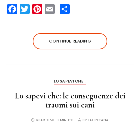
F
T
Pi
E
S
a
w
n
m
h
c
it
te
ai
a
e
te
re
l
re
CONTINUE READING
b
r
st
o
o
k
LO SAPEVI CHE...
Lo sapevi che: le conseguenze dei
traumi sui cani
READ TIME:
0 MINUTE
BY
LAURETANA