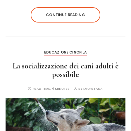
c
it
te
ai
a
e
te
re
l
re
CONTINUE READING
b
r
st
o
o
k
EDUCAZIONE CINOFILA
La socializzazione dei cani adulti è
possibile
READ TIME:
4 MINUTES
BY
LAURETANA