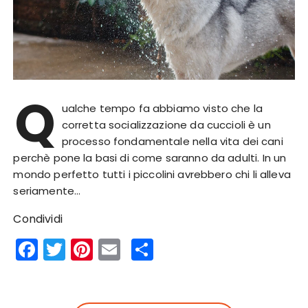
Q
ualche tempo fa abbiamo visto che la
corretta socializzazione da cuccioli è un
processo fondamentale nella vita dei cani
perchè pone la basi di come saranno da adulti. In un
mondo perfetto tutti i piccolini avrebbero chi li alleva
seriamente…
Condividi
F
T
Pi
E
S
a
w
n
m
h
c
it
te
ai
a