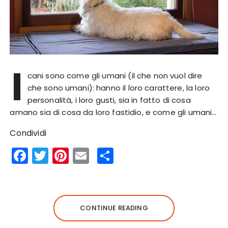
I
cani sono come gli umani (il che non vuol dire
che sono umani): hanno il loro carattere, la loro
personalità, i loro gusti, sia in fatto di cosa
amano sia di cosa da loro fastidio, e come gli umani…
Condividi
F
T
Pi
E
S
a
w
n
m
h
c
it
te
ai
a
e
te
re
l
re
CONTINUE READING
b
r
st