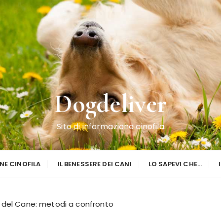
Dogdeliver
Sito di informazione cinofila
NE CINOFILA
IL BENESSERE DEI CANI
LO SAPEVI CHE…
 del Cane: metodi a confronto