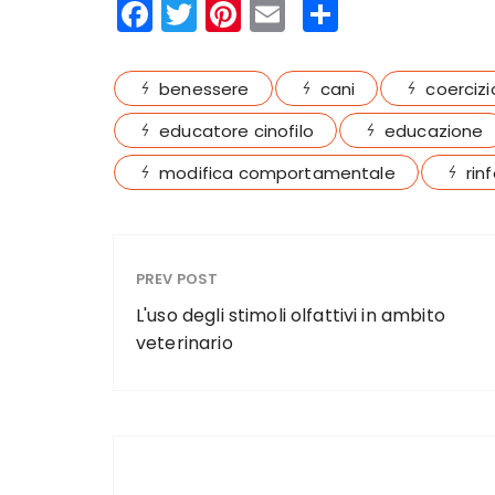
F
T
Pi
E
S
a
w
n
m
h
c
it
te
ai
a
benessere
cani
coerciz
e
te
re
l
re
educatore cinofilo
educazione
b
r
st
modifica comportamentale
rin
o
o
k
PREV POST
L'uso degli stimoli olfattivi in ambito
veterinario