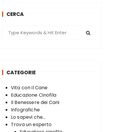
CERCA
S
e
a
r
c
h
CATEGORIE
f
o
Vita con il Cane
r
Educazione Cinofila
:
Il Benessere dei Cani
Infografiche
Lo sapevi che...
Trova un esperto
Educatore cinofilo