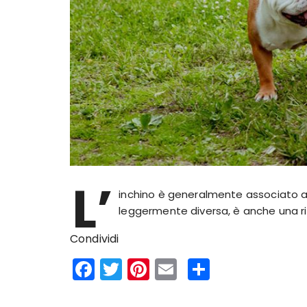
L’
inchino è generalmente associato all
leggermente diversa, è anche una ri
Condividi
F
T
Pi
E
S
a
w
n
m
h