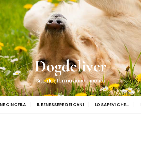
Dogdeliver
Sito di informazione cinofila
NE CINOFILA
IL BENESSERE DEI CANI
LO SAPEVI CHE…