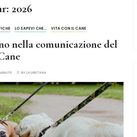
ar:
2026
FICHE
LO SAPEVI CHE...
VITA CON IL CANE
hino nella comunicazione del
Cane
MINUTE
BY
LAURETANA