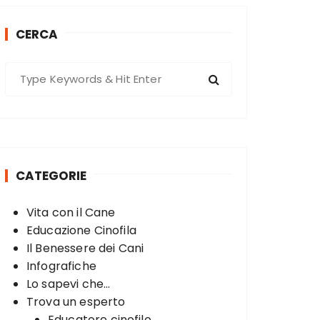
CERCA
S
e
a
r
c
h
CATEGORIE
f
o
Vita con il Cane
r
Educazione Cinofila
:
Il Benessere dei Cani
Infografiche
Lo sapevi che...
Trova un esperto
Educatore cinofilo