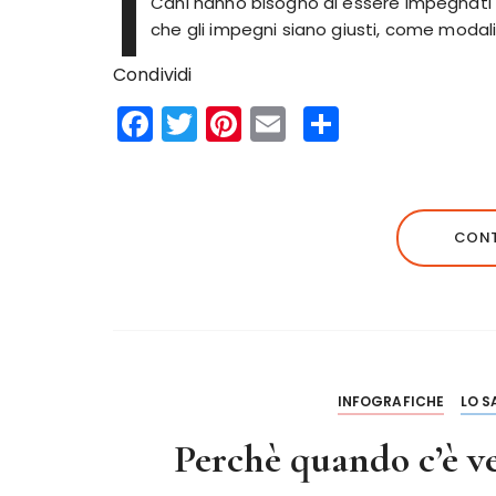
I
Cani hanno bisogno di essere impegnat
che gli impegni siano giusti, come modal
Condividi
F
T
Pi
E
S
a
w
n
m
h
c
it
te
ai
a
e
te
re
l
re
CONT
b
r
st
o
o
k
INFOGRAFICHE
LO S
Perchè quando c’è ve