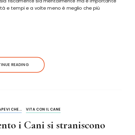
i sia fiscamente sia mentalmente ma è importante
ità e tempi e a volte meno è meglio che più
INUE READING
APEVI CHE...
VITA CON IL CANE
nto i Cani si straniscono