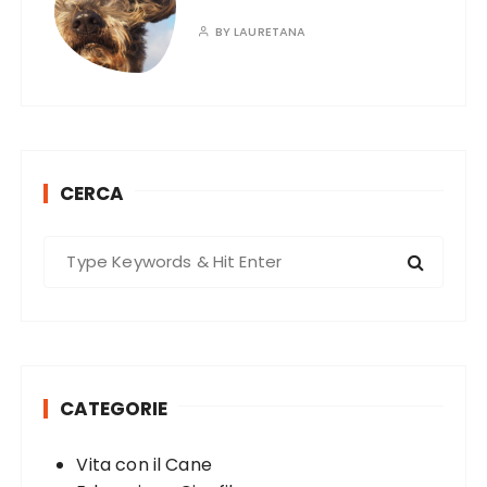
BY
LAURETANA
CERCA
S
e
a
r
c
h
CATEGORIE
f
o
Vita con il Cane
r