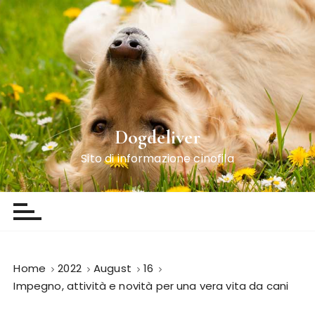
S
k
i
p
t
o
c
o
Dogdeliver
n
Sito di informazione cinofila
t
e
n
t
Home
2022
August
16
Impegno, attività e novità per una vera vita da cani