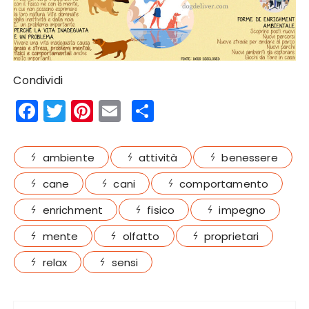
Condividi
F
T
Pi
E
S
a
w
n
m
h
c
it
te
ai
a
ambiente
attività
benessere
e
te
re
l
re
cane
cani
comportamento
b
r
st
enrichment
fisico
impegno
o
o
mente
olfatto
proprietari
k
relax
sensi