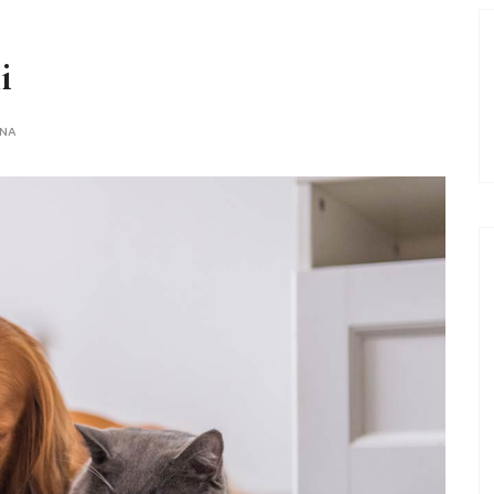
i
ANA