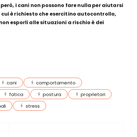
erò, i cani non possono fare nulla per aiutarsi
n cui è richiesto che esercitino autocontrollo,
 non esporli alle situazioni a rischio è dei
cani
comportamento
fatica
postura
proprietari
ali
stress