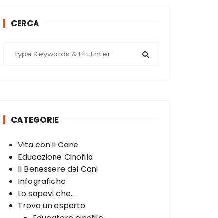
CERCA
S
e
a
r
c
h
CATEGORIE
f
o
Vita con il Cane
r
Educazione Cinofila
:
Il Benessere dei Cani
Infografiche
Lo sapevi che...
Trova un esperto
Educatore cinofilo