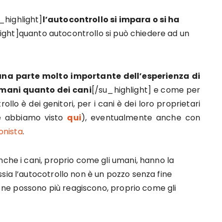
_highlight]
l’autocontrollo si impara o si ha
light]quanto autocontrollo si può chiedere ad un
una parte molto importante dell’esperienza di
umani quanto dei cani
[/su_highlight] e come per
ollo è dei genitori, per i cani è dei loro proprietari
me abbiamo visto
qui
), eventualmente anche con
onista
.
nche i cani, proprio come gli umani, hanno la
sia l’autocotrollo non è un pozzo senza fine
 ne possono più reagiscono, proprio come gli