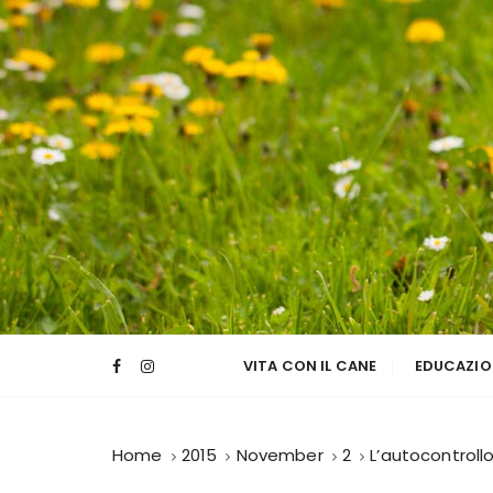
S
k
i
p
t
o
c
o
n
t
e
n
t
VITA CON IL CANE
EDUCAZIO
Home
2015
November
2
L’autocontrollo