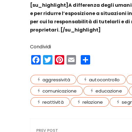
[su_highlight]A differenza degli umani p
e per ridurre l’esposizione a situazioni i
per cui la responsabilità di tutelarli e di
proprietari. [/su_highlight]
Condividi
F
T
Pi
E
S
a
w
n
m
h
c
it
te
ai
a
aggressività
autocontrollo
e
te
re
l
re
comunicazione
educazione
b
r
st
reattività
relazione
segn
o
o
k
PREV POST