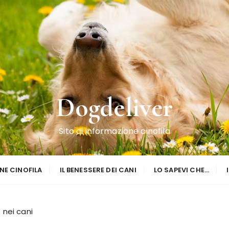
Dogdeliver
Sito di informazione cinofila
NE CINOFILA
IL BENESSERE DEI CANI
LO SAPEVI CHE…
 nei cani