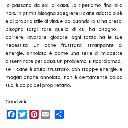
lo passano da soli a casa. Lo ripetiamo fino alla
noia, in primis bisogna scegliere il cane adatto a sè
e al proprio stile di vita, e poi quando lo si ha preso,
bisogna fargli fare quello di cui ha bisogno –
correre, lavorare, giocare, ogni razza ha le sue
necessità. Un cane frustrato, straripante di
energie, annoiato è come una serie di miccette
disseminate per casa, un problema. E ricordiamoci,
se il cane è stufo, frustrato, con troppe energie, e
magari anche annoiato, non è certamente colpa
sua, è colpa del proprietario.
Condividi
F
T
Pi
E
S
a
w
n
m
h