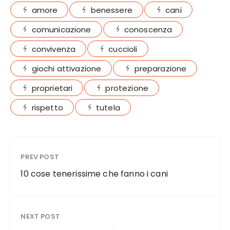
c
it
te
ai
a
amore
benessere
cani
e
te
re
l
re
comunicazione
conoscenza
b
r
st
convivenza
cuccioli
o
o
giochi attivazione
preparazione
k
proprietari
protezione
rispetto
tutela
PREV POST
10 cose tenerissime che fanno i cani
NEXT POST