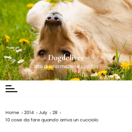
S
k
i
p
t
o
c
o
Dogdeliver
n
Sito di informazione cinofila
t
e
n
t
Home
2014
July
28
10 cose da fare quando arriva un cucciolo