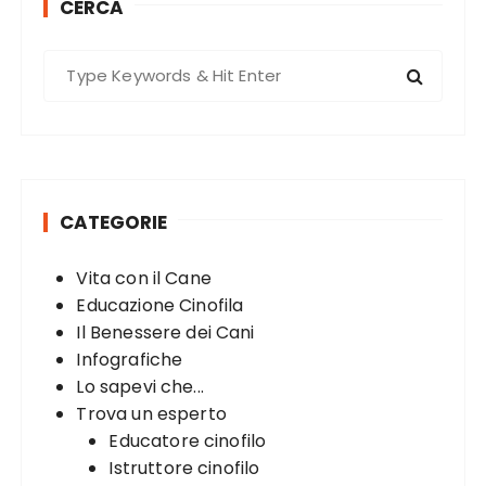
CERCA
S
e
a
r
c
h
CATEGORIE
f
o
Vita con il Cane
r
Educazione Cinofila
:
Il Benessere dei Cani
Infografiche
Lo sapevi che...
Trova un esperto
Educatore cinofilo
Istruttore cinofilo