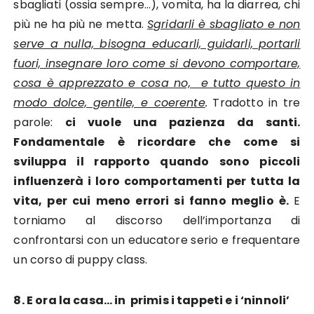
sbagliati (ossia sempre…), vomita, ha la diarrea, chi
più ne ha più ne metta.
Sgridarli è sbagliato e non
serve a nulla, bisogna educarli, guidarli, portarli
fuori, insegnare loro come si devono comportare,
cosa è apprezzato e cosa no, e tutto questo in
modo dolce, gentile, e coerente
.
Tradotto in tre
parole:
ci vuole una pazienza da santi.
Fondamentale è ricordare che come si
sviluppa il rapporto quando sono piccoli
influenzerà i loro comportamenti per tutta la
vita, per cui meno errori si fanno meglio è.
E
torniamo al discorso dell’importanza di
confrontarsi con un educatore serio e frequentare
un corso di puppy class.
8. E ora la casa… in primis i tappeti e i ‘ninnoli’