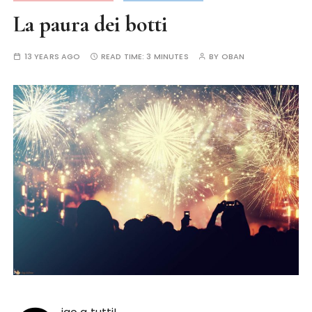
La paura dei botti
13 YEARS AGO
READ TIME:
3 MINUTES
BY
OBAN