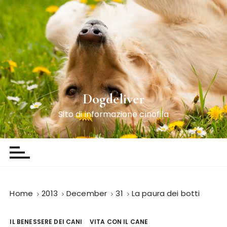
S
k
i
p
t
o
c
o
Dogdeliver
n
Sito di informazione cinofila
t
e
n
t
Home
2013
December
31
La paura dei botti
IL BENESSERE DEI CANI
VITA CON IL CANE