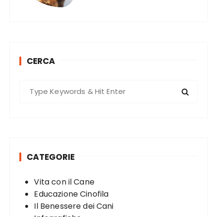
CERCA
S
e
a
r
c
h
CATEGORIE
f
o
Vita con il Cane
r
Educazione Cinofila
:
Il Benessere dei Cani