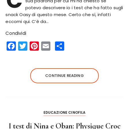
C
sua padrona per cui mi ha chiesto se
potevo descrivere io i test che ha fatto sugli
snack Oasy di questo mese. Certo che sì, infatti
eccomi qui. C’è da…
Condividi
F
T
Pi
E
S
a
w
n
m
h
c
it
te
ai
a
e
te
re
l
re
CONTINUE READING
b
r
st
o
o
k
EDUCAZIONE CINOFILA
I test di Nina e Oban: Physique Croc