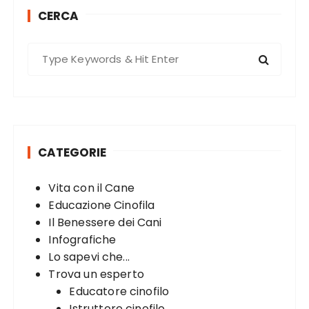
t
CERCA
s
p
S
a
e
g
a
r
i
c
n
h
a
CATEGORIE
f
t
o
Vita con il Cane
r
i
Educazione Cinofila
:
o
Il Benessere dei Cani
n
Infografiche
Lo sapevi che...
Trova un esperto
Educatore cinofilo
Istruttore cinofilo