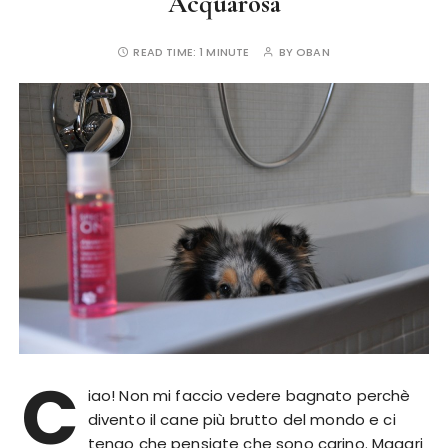
Acquarosa
READ TIME:
1 MINUTE
BY
OBAN
C
iao! Non mi faccio vedere bagnato perchè
divento il cane più brutto del mondo e ci
tengo che pensiate che sono carino. Magari