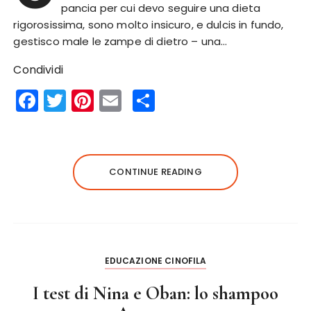
pancia per cui devo seguire una dieta
rigorosissima, sono molto insicuro, e dulcis in fundo,
gestisco male le zampe di dietro – una…
Condividi
F
T
Pi
E
S
a
w
n
m
h
c
it
te
ai
a
e
te
re
l
re
CONTINUE READING
b
r
st
o
o
k
EDUCAZIONE CINOFILA
I test di Nina e Oban: lo shampoo