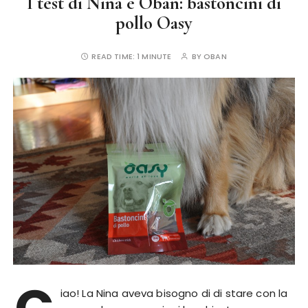
I test di Nina e Oban: bastoncini di
pollo Oasy
READ TIME:
1 MINUTE
BY
OBAN
iao! La Nina aveva bisogno di di stare con la