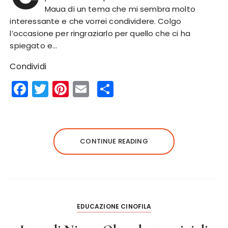
Maua di un tema che mi sembra molto
interessante e che vorrei condividere. Colgo
l’occasione per ringraziarlo per quello che ci ha
spiegato e…
Condividi
F
T
Pi
E
S
a
w
n
m
h
c
it
te
ai
a
e
te
re
l
re
CONTINUE READING
b
r
st
o
o
k
EDUCAZIONE CINOFILA