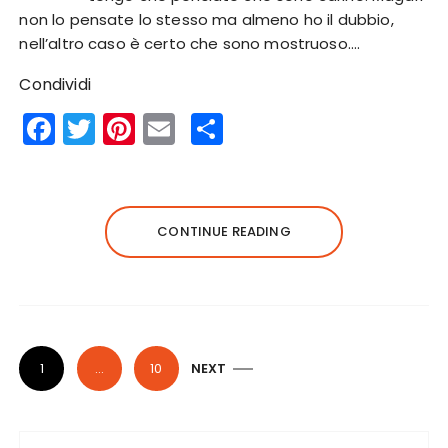
non lo pensate lo stesso ma almeno ho il dubbio,
nell’altro caso è certo che sono mostruoso….
Condividi
F
T
Pi
E
S
a
w
n
m
h
c
it
te
ai
a
e
te
re
l
re
CONTINUE READING
b
r
st
o
o
k
P
1
…
10
NEXT
o
s