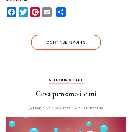
F
T
Pi
E
S
a
w
n
m
h
c
it
te
ai
a
e
te
re
l
re
CONTINUE READING
b
r
st
o
o
k
VITA CON IL CANE
Cosa pensano i cani
READ TIME:
3 MINUTES
BY
LAURETANA