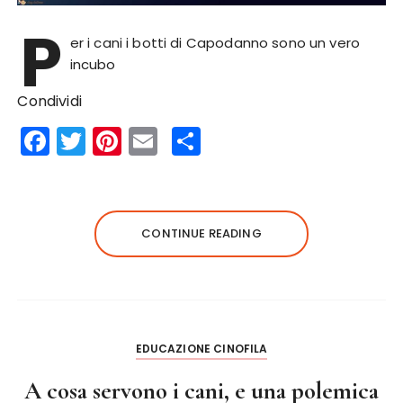
P
er i cani i botti di Capodanno sono un vero
incubo
Condividi
F
T
Pi
E
S
a
w
n
m
h
c
it
te
ai
a
e
te
re
l
re
CONTINUE READING
b
r
st
o
o
k
EDUCAZIONE CINOFILA
A cosa servono i cani, e una polemica