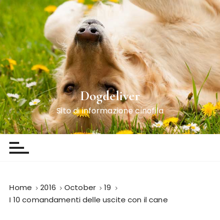
S
k
i
p
t
o
c
o
Dogdeliver
n
Sito di informazione cinofila
t
e
n
t
Home
2016
October
19
I 10 comandamenti delle uscite con il cane