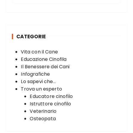
e
a
r
c
h
CATEGORIE
f
o
Vita con il Cane
r
Educazione Cinofila
:
Il Benessere dei Cani
Infografiche
Lo sapevi che...
Trova un esperto
Educatore cinofilo
Istruttore cinofilo
Veterinario
Osteopata