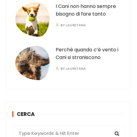
I Cani non hanno sempre
bisogno di fare tanto
BY
LAURETANA
Perchè quando c’è vento i
Cani si straniscono
BY
LAURETANA
CERCA
S