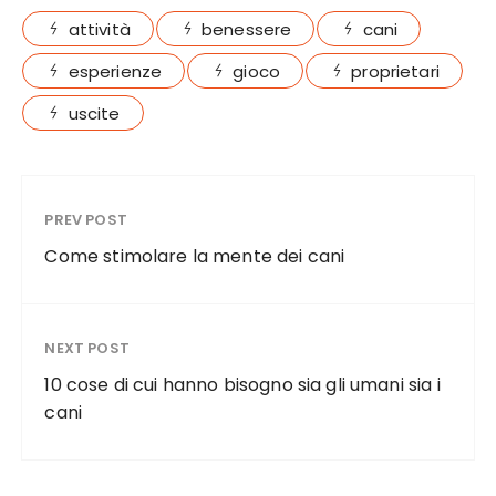
c
it
te
ai
a
attività
benessere
cani
e
te
re
l
re
esperienze
gioco
proprietari
b
r
st
uscite
o
o
k
PREV POST
Come stimolare la mente dei cani
NEXT POST
10 cose di cui hanno bisogno sia gli umani sia i
cani