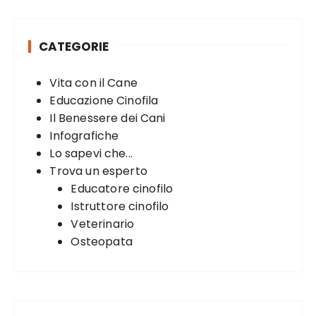
c
h
CATEGORIE
f
o
Vita con il Cane
r
Educazione Cinofila
:
Il Benessere dei Cani
Infografiche
Lo sapevi che...
Trova un esperto
Educatore cinofilo
Istruttore cinofilo
Veterinario
Osteopata