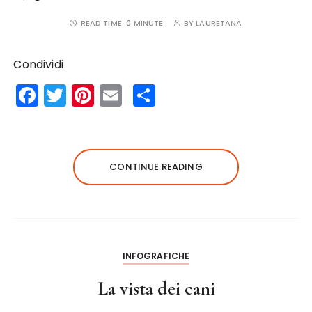
READ TIME:
0 MINUTE
BY
LAURETANA
Condividi
F
T
Pi
E
S
a
w
n
m
h
c
it
te
ai
a
e
te
re
l
re
CONTINUE READING
b
r
st
o
o
k
INFOGRAFICHE
La vista dei cani