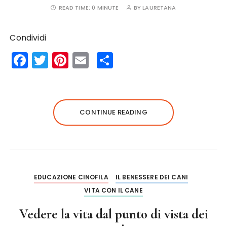
READ TIME:
0 MINUTE
BY
LAURETANA
Condividi
F
T
Pi
E
S
a
w
n
m
h
c
it
te
ai
a
e
te
re
l
re
CONTINUE READING
b
r
st
o
o
k
EDUCAZIONE CINOFILA
IL BENESSERE DEI CANI
VITA CON IL CANE
Vedere la vita dal punto di vista dei