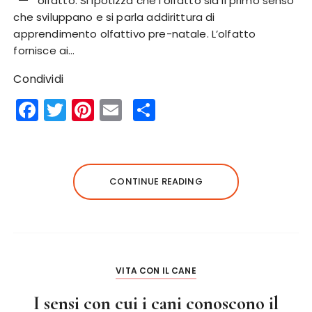
olfatto. Si ipotizza che l’olfatto sia il primo senso
che sviluppano e si parla addirittura di
apprendimento olfattivo pre-natale. L’olfatto
fornisce ai…
Condividi
F
T
Pi
E
S
a
w
n
m
h
c
it
te
ai
a
e
te
re
l
re
CONTINUE READING
b
r
st
o
o
k
VITA CON IL CANE
I sensi con cui i cani conoscono il