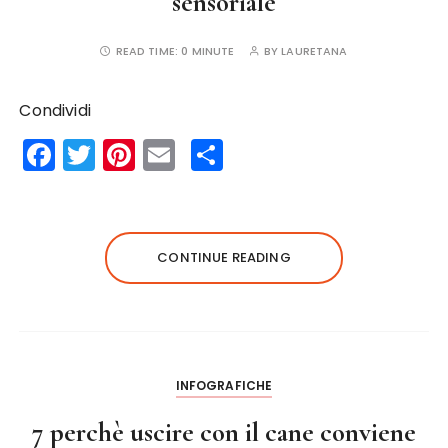
sensoriale
READ TIME:
0 MINUTE
BY
LAURETANA
Condividi
F
T
Pi
E
S
a
w
n
m
h
c
it
te
ai
a
e
te
re
l
re
CONTINUE READING
b
r
st
o
o
k
INFOGRAFICHE
7 perchè uscire con il cane conviene