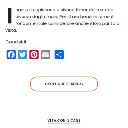
I
cani percepiscono e vivono il mondo in modo
diverso dagli umani. Per stare bene insieme è
fondamentale considerare anche il loro punto di
vista.
Condividi
F
T
Pi
E
S
a
w
n
m
h
c
it
te
ai
a
e
te
re
l
re
CONTINUE READING
b
r
st
o
o
k
VITA CON IL CANE