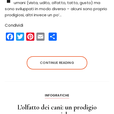
umani (vista, udito, olfatto, tatto, gusto) ma
sono sviluppati in modo diverso – alcuni sono proprio
prodigiosi, altri invece un po’…
Condividi
F
T
Pi
E
S
a
w
n
m
h
c
it
te
ai
a
e
te
re
l
re
CONTINUE READING
b
r
st
o
o
k
INFOGRAFICHE
L’olfatto dei cani: un prodigio