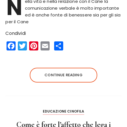
N
ella vita e nella relazione con il Cane la
comunicazione verbale è molto importante
ed è anche fonte di benessere sia per gli sia
per il Cane
Condividi
F
T
Pi
E
S
a
w
n
m
h
c
it
te
ai
a
e
te
re
l
re
CONTINUE READING
b
r
st
o
o
k
EDUCAZIONE CINOFILA
Come è forte l’affetto che lega i