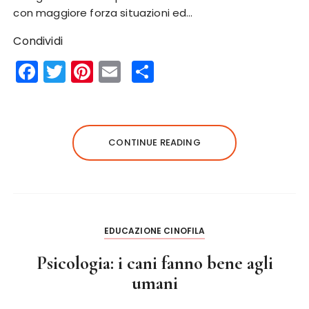
con maggiore forza situazioni ed…
Condividi
F
T
Pi
E
S
a
w
n
m
h
c
it
te
ai
a
e
te
re
l
re
CONTINUE READING
b
r
st
o
o
k
EDUCAZIONE CINOFILA
Psicologia: i cani fanno bene agli
umani