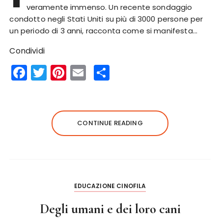
veramente immenso. Un recente sondaggio
condotto negli Stati Uniti su più di 3000 persone per
un periodo di 3 anni, racconta come si manifesta…
Condividi
F
T
Pi
E
S
a
w
n
m
h
c
it
te
ai
a
e
te
re
l
re
CONTINUE READING
b
r
st
o
o
k
EDUCAZIONE CINOFILA
Degli umani e dei loro cani