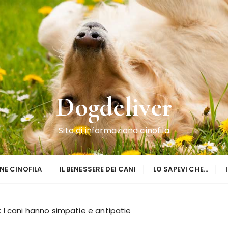
Dogdeliver
Sito di informazione cinofila
NE CINOFILA
IL BENESSERE DEI CANI
LO SAPEVI CHE…
: I cani hanno simpatie e antipatie