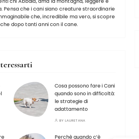
nti chi Abbaia, ama la montagna, leggere e
. Pensa che i cani siano creature straordinarie
'immaginabile che, incredibile ma vero, si scopre
nche dopo tanti anni con il cane.
teressarti
o
Cosa possono fare i Cani
l
quando sono in difficoltà:
le strategie di
adattamento
BY
LAURETANA
re
Perchè quando c’è