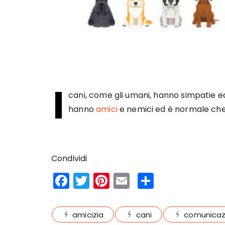
I
cani, come gli umani, hanno simpatie ed 
hanno
amici
e nemici ed è normale che
Condividi
F
T
Pi
E
S
a
w
n
m
h
c
it
te
ai
a
amicizia
cani
comunicaz