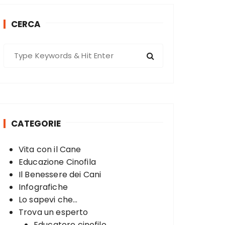
CERCA
S
e
a
r
c
h
CATEGORIE
f
o
Vita con il Cane
r
Educazione Cinofila
:
Il Benessere dei Cani
Infografiche
Lo sapevi che...
Trova un esperto
Educatore cinofilo