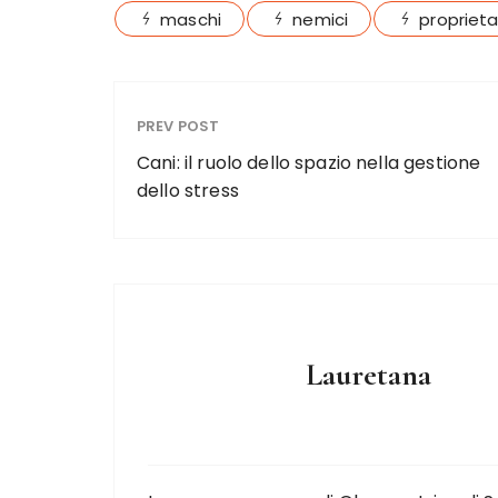
e
te
re
l
re
maschi
nemici
proprieta
b
r
st
o
o
PREV POST
k
Cani: il ruolo dello spazio nella gestione
dello stress
Lauretana