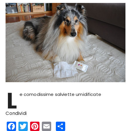
L
e comodissime salviette umidificate
Condividi
F
T
Pi
E
S