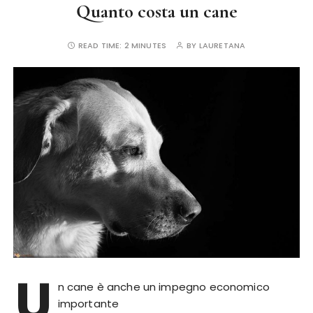
Quanto costa un cane
READ TIME:
2 MINUTES
BY
LAURETANA
U
n cane è anche un impegno economico
importante