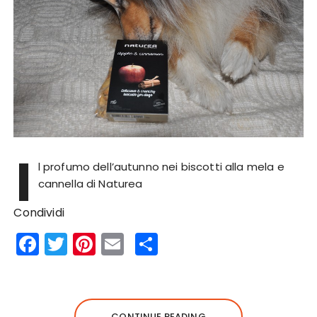
I
l profumo dell’autunno nei biscotti alla mela e
cannella di Naturea
Condividi
F
T
Pi
E
S
a
w
n
m
h
c
it
te
ai
a
e
te
re
l
re
CONTINUE READING