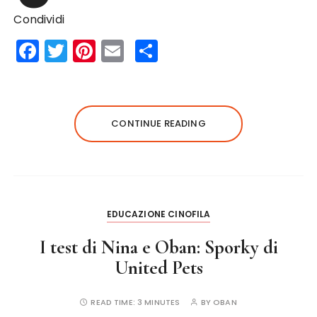
Condividi
F
T
Pi
E
S
a
w
n
m
h
c
it
te
ai
a
e
te
re
l
re
CONTINUE READING
b
r
st
o
o
k
EDUCAZIONE CINOFILA
I test di Nina e Oban: Sporky di
United Pets
READ TIME:
3 MINUTES
BY
OBAN