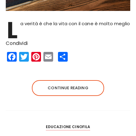
L
a verità è che la vita con il cane è molto meglio
Condividi
F
T
Pi
E
S
a
w
n
m
h
c
it
te
ai
a
e
te
re
l
re
CONTINUE READING
b
r
st
o
o
k
EDUCAZIONE CINOFILA