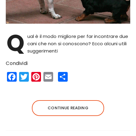
Q
ual è il modo migliore per far incontrare due
cani che non si conoscono? Ecco alcuni utili
suggerimenti
Condividi
F
T
Pi
E
S
a
w
n
m
h
c
it
te
ai
a
e
te
re
l
re
CONTINUE READING
b
r
st
o
o