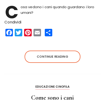
C
osa vedono i cani quando guardano i loro
umani?
Condividi
F
T
Pi
E
S
a
w
n
m
h
c
it
te
ai
a
e
te
re
l
re
CONTINUE READING
b
r
st
o
o
k
EDUCAZIONE CINOFILA
Come sono i cani