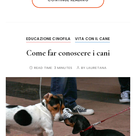
b
r
st
o
o
k
EDUCAZIONE CINOFILA
VITA CON IL CANE
Come far conoscere i cani
READ TIME:
3 MINUTES
BY
LAURETANA