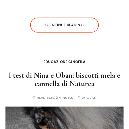
a
w
n
m
h
c
it
te
ai
a
e
te
re
l
re
CONTINUE READING
b
r
st
o
o
k
EDUCAZIONE CINOFILA
I test di Nina e Oban: biscotti mela e
cannella di Naturea
READ TIME:
2 MINUTES
BY
OBAN