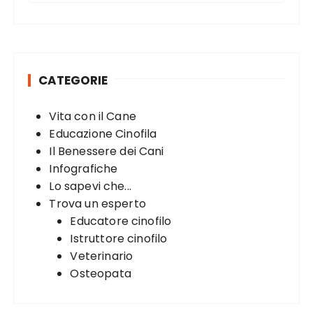
g
a
r
i
c
n
h
a
CATEGORIE
f
t
o
Vita con il Cane
r
i
Educazione Cinofila
:
o
Il Benessere dei Cani
n
Infografiche
Lo sapevi che...
Trova un esperto
Educatore cinofilo
Istruttore cinofilo
Veterinario
Osteopata