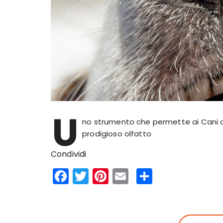
U
no strumento che permette ai Cani di
prodigioso olfatto
Condividi
F
T
Pi
E
S
a
w
n
m
h
c
it
te
ai
a