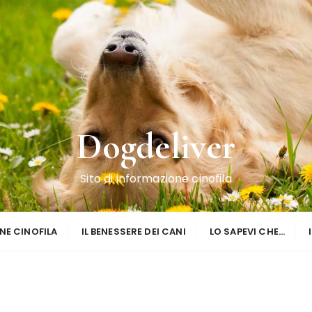
Dogdeliver
Sito di informazione cinofila
NE CINOFILA
IL BENESSERE DEI CANI
LO SAPEVI CHE…