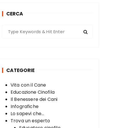
CERCA
S
e
a
r
c
h
CATEGORIE
f
o
Vita con il Cane
r
Educazione Cinofila
:
Il Benessere dei Cani
Infografiche
Lo sapevi che...
Trova un esperto
Educatore cinofilo