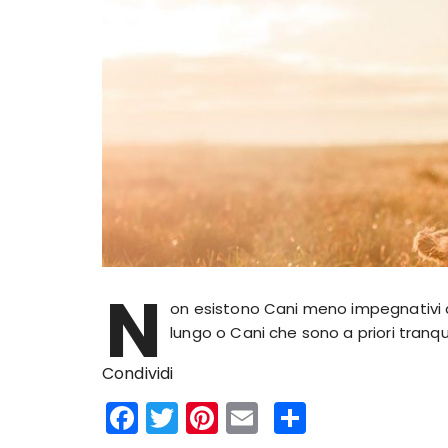
N
on esistono Cani meno impegnativi di
lungo o Cani che sono a priori tranquil
Condividi
F
T
Pi
E
S