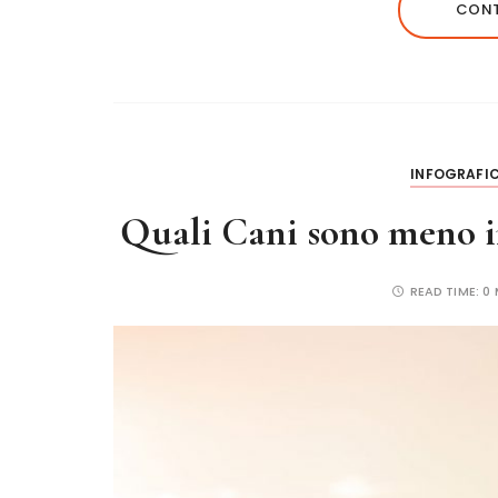
e
te
re
l
re
CONT
b
r
st
o
o
k
INFOGRAFI
Quali Cani sono meno i
READ TIME:
0 