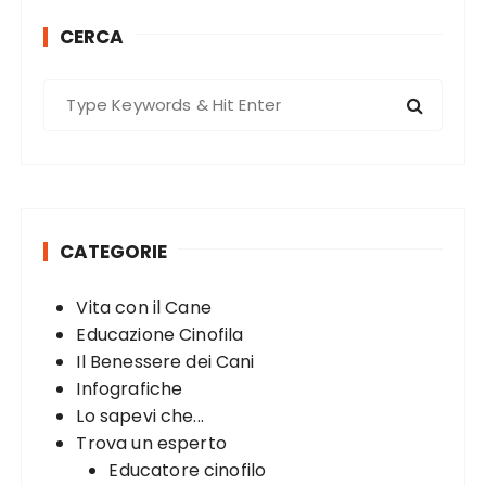
k
CERCA
S
e
a
r
c
h
CATEGORIE
f
o
Vita con il Cane
r
Educazione Cinofila
:
Il Benessere dei Cani
Infografiche
Lo sapevi che...
Trova un esperto
Educatore cinofilo