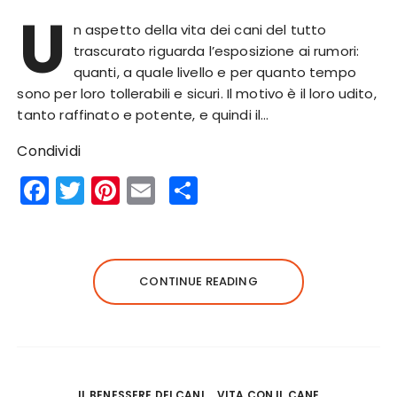
U
n aspetto della vita dei cani del tutto
trascurato riguarda l’esposizione ai rumori:
quanti, a quale livello e per quanto tempo
sono per loro tollerabili e sicuri. Il motivo è il loro udito,
tanto raffinato e potente, e quindi il…
Condividi
F
T
Pi
E
S
a
w
n
m
h
c
it
te
ai
a
e
te
re
l
re
CONTINUE READING
b
r
st
o
o
k
IL BENESSERE DEI CANI
VITA CON IL CANE