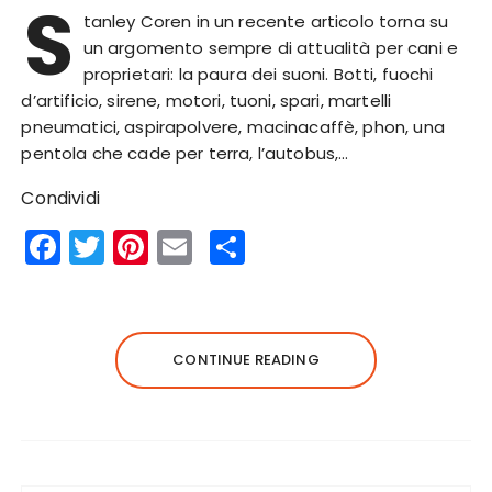
S
tanley Coren in un recente articolo torna su
un argomento sempre di attualità per cani e
proprietari: la paura dei suoni. Botti, fuochi
d’artificio, sirene, motori, tuoni, spari, martelli
pneumatici, aspirapolvere, macinacaffè, phon, una
pentola che cade per terra, l’autobus,…
Condividi
F
T
Pi
E
S
a
w
n
m
h
c
it
te
ai
a
e
te
re
l
re
CONTINUE READING
b
r
st
o
o