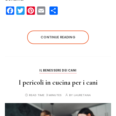
F
T
Pi
E
S
a
w
n
m
h
c
it
te
ai
a
e
te
re
l
re
CONTINUE READING
b
r
st
o
o
k
IL BENESSERE DEI CANI
I pericoli in cucina per i cani
READ TIME:
3 MINUTES
BY
LAURETANA