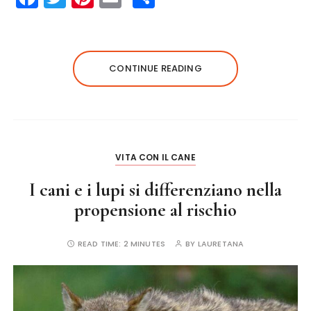
a
w
n
m
h
c
it
te
ai
a
e
te
re
l
re
CONTINUE READING
b
r
st
o
o
k
VITA CON IL CANE
I cani e i lupi si differenziano nella
propensione al rischio
READ TIME:
2 MINUTES
BY
LAURETANA