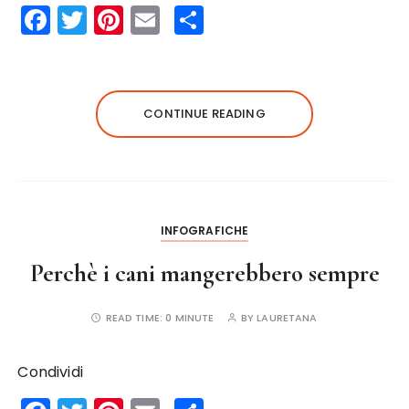
F
T
Pi
E
S
a
w
n
m
h
c
it
te
ai
a
e
te
re
l
re
CONTINUE READING
b
r
st
o
o
k
INFOGRAFICHE
Perchè i cani mangerebbero sempre
READ TIME:
0 MINUTE
BY
LAURETANA
Condividi