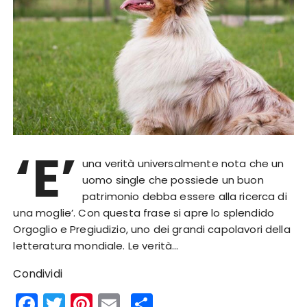
‘E’
una verità universalmente nota che un
uomo single che possiede un buon
patrimonio debba essere alla ricerca di
una moglie’. Con questa frase si apre lo splendido
Orgoglio e Pregiudizio, uno dei grandi capolavori della
letteratura mondiale. Le verità…
Condividi
F
T
Pi
E
S