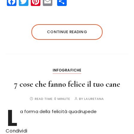
F
T
Pi
E
S
a
w
n
m
h
c
it
te
ai
a
e
te
re
l
re
CONTINUE READING
b
r
st
o
o
k
INFOGRAFICHE
7 cose che fanno felice il tuo cane
READ TIME:
0 MINUTE
BY
LAURETANA
L
a forma della felicità quadrupede
Condividi