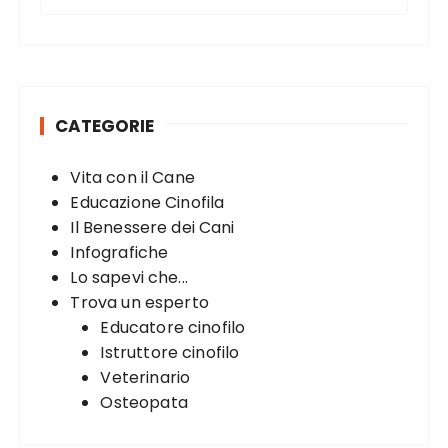
e
g
a
r
i
c
n
h
a
CATEGORIE
f
t
o
Vita con il Cane
r
i
Educazione Cinofila
:
o
Il Benessere dei Cani
n
Infografiche
Lo sapevi che...
Trova un esperto
Educatore cinofilo
Istruttore cinofilo
Veterinario
Osteopata