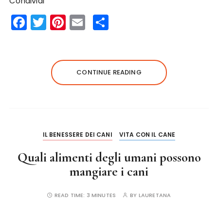
Condividi
F
T
Pi
E
S
a
w
n
m
h
c
it
te
ai
a
e
te
re
l
re
CONTINUE READING
b
r
st
o
o
k
IL BENESSERE DEI CANI
VITA CON IL CANE
Quali alimenti degli umani possono
mangiare i cani
READ TIME:
3 MINUTES
BY
LAURETANA