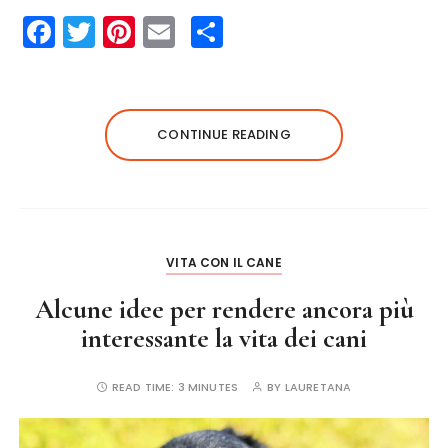
F
T
Pi
E
S
a
w
n
m
h
c
it
te
ai
a
e
te
re
l
re
CONTINUE READING
b
r
st
o
o
k
VITA CON IL CANE
Alcune idee per rendere ancora più
interessante la vita dei cani
READ TIME:
3 MINUTES
BY
LAURETANA