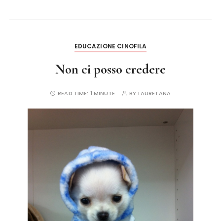
o
o
k
EDUCAZIONE CINOFILA
Non ci posso credere
READ TIME:
1 MINUTE
BY
LAURETANA