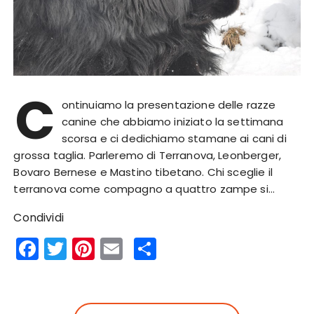
C
ontinuiamo la presentazione delle razze
canine che abbiamo iniziato la settimana
scorsa e ci dedichiamo stamane ai cani di
grossa taglia. Parleremo di Terranova, Leonberger,
Bovaro Bernese e Mastino tibetano. Chi sceglie il
terranova come compagno a quattro zampe si…
Condividi
F
T
Pi
E
S
a
w
n
m
h
c
it
te
ai
a