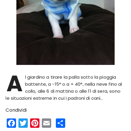
A
l giardino a tirare la palla sotto la pioggia
battente, a -15° o a + 40°, nella neve fino al
collo, alle 6 di mattina o alle 11 di sera, sono
le situazioni estreme in cui i padroni di cani…
Condividi
F
T
Pi
E
S