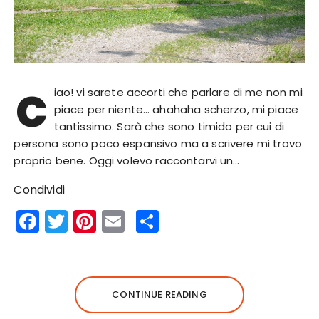
c
iao! vi sarete accorti che parlare di me non mi
piace per niente… ahahaha scherzo, mi piace
tantissimo. Sarà che sono timido per cui di
persona sono poco espansivo ma a scrivere mi trovo
proprio bene. Oggi volevo raccontarvi un…
Condividi
F
T
Pi
E
S
a
w
n
m
h
c
it
te
ai
a
e
te
re
l
re
CONTINUE READING
b
r
st