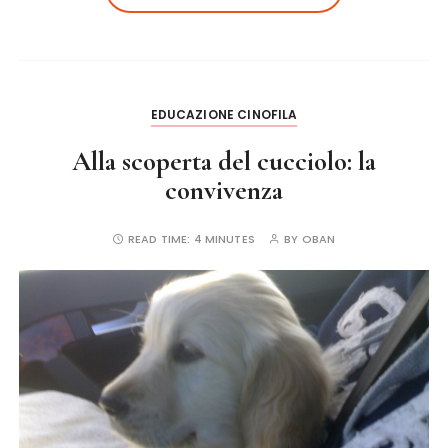
b
r
st
o
o
k
EDUCAZIONE CINOFILA
Alla scoperta del cucciolo: la
convivenza
READ TIME:
4 MINUTES
BY
OBAN