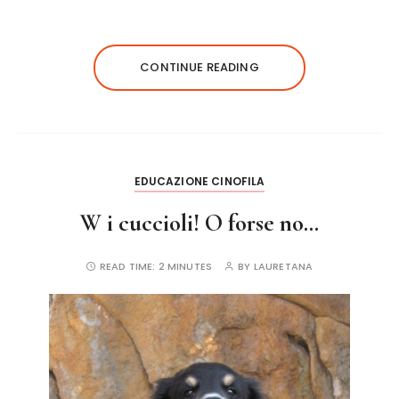
a
w
n
m
h
c
it
te
ai
a
e
te
re
l
re
CONTINUE READING
b
r
st
o
o
k
EDUCAZIONE CINOFILA
W i cuccioli! O forse no…
READ TIME:
2 MINUTES
BY
LAURETANA