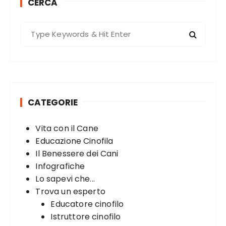
CERCA
s
p
S
a
e
g
a
r
i
c
n
h
a
CATEGORIE
f
t
o
Vita con il Cane
r
i
Educazione Cinofila
:
o
Il Benessere dei Cani
n
Infografiche
Lo sapevi che...
Trova un esperto
Educatore cinofilo
Istruttore cinofilo