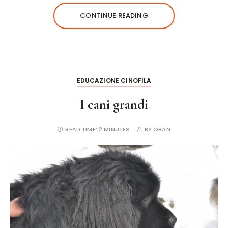
e
te
re
l
re
CONTINUE READING
b
r
st
o
o
k
EDUCAZIONE CINOFILA
I cani grandi
READ TIME:
2 MINUTES
BY
OBAN