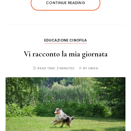
e
te
re
l
re
CONTINUE READING
b
r
st
o
o
k
EDUCAZIONE CINOFILA
Vi racconto la mia giornata
READ TIME:
2 MINUTES
BY
OBAN