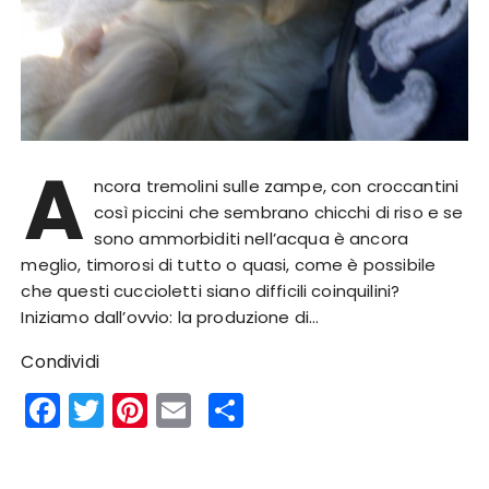
A
ncora tremolini sulle zampe, con croccantini
così piccini che sembrano chicchi di riso e se
sono ammorbiditi nell’acqua è ancora
meglio, timorosi di tutto o quasi, come è possibile
che questi cuccioletti siano difficili coinquilini?
Iniziamo dall’ovvio: la produzione di…
Condividi
F
T
Pi
E
S
a
w
n
m
h
c
it
te
ai
a