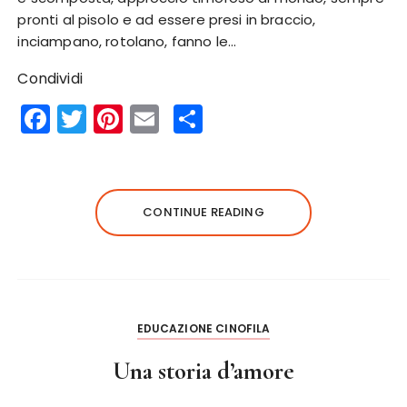
pronti al pisolo e ad essere presi in braccio,
inciampano, rotolano, fanno le…
Condividi
F
T
Pi
E
S
a
w
n
m
h
c
it
te
ai
a
e
te
re
l
re
CONTINUE READING
b
r
st
o
o
k
EDUCAZIONE CINOFILA
Una storia d’amore