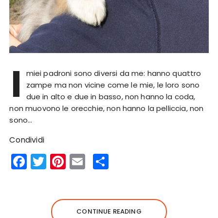
I
miei padroni sono diversi da me: hanno quattro
zampe ma non vicine come le mie, le loro sono
due in alto e due in basso, non hanno la coda,
non muovono le orecchie, non hanno la pelliccia, non
sono…
Condividi
F
T
Pi
E
S
a
w
n
m
h
c
it
te
ai
a
e
te
re
l
re
CONTINUE READING