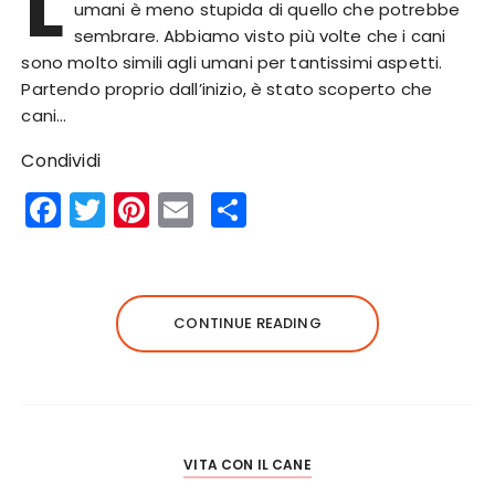
L
umani è meno stupida di quello che potrebbe
sembrare. Abbiamo visto più volte che i cani
sono molto simili agli umani per tantissimi aspetti.
Partendo proprio dall’inizio, è stato scoperto che
cani…
Condividi
F
T
Pi
E
S
a
w
n
m
h
c
it
te
ai
a
e
te
re
l
re
CONTINUE READING
b
r
st
o
o
k
VITA CON IL CANE