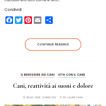
Condividi
F
T
Pi
E
S
a
w
n
m
h
c
it
te
ai
a
e
te
re
l
re
CONTINUE READING
b
r
st
o
o
k
IL BENESSERE DEI CANI
VITA CON IL CANE
Cani, reattività ai suoni e dolore
READ TIME:
2 MINUTES
BY
LAURETANA