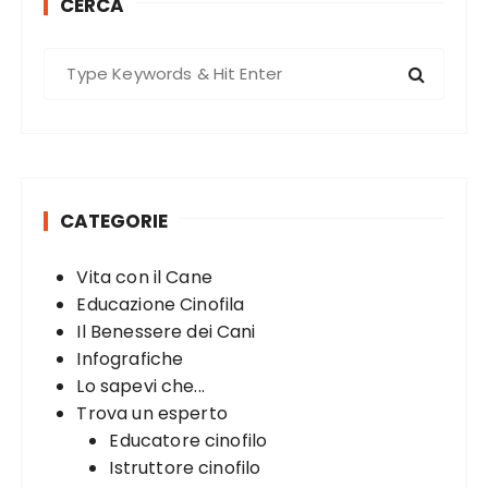
CERCA
s
p
S
a
e
g
a
r
i
c
n
h
a
CATEGORIE
f
t
o
Vita con il Cane
r
i
Educazione Cinofila
:
o
Il Benessere dei Cani
n
Infografiche
Lo sapevi che...
Trova un esperto
Educatore cinofilo
Istruttore cinofilo