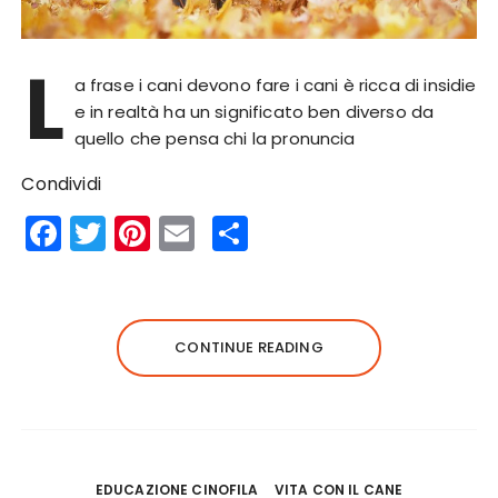
L
a frase i cani devono fare i cani è ricca di insidie
e in realtà ha un significato ben diverso da
quello che pensa chi la pronuncia
Condividi
F
T
Pi
E
S
a
w
n
m
h
c
it
te
ai
a
e
te
re
l
re
CONTINUE READING
b
r
st
o
o
k
EDUCAZIONE CINOFILA
VITA CON IL CANE