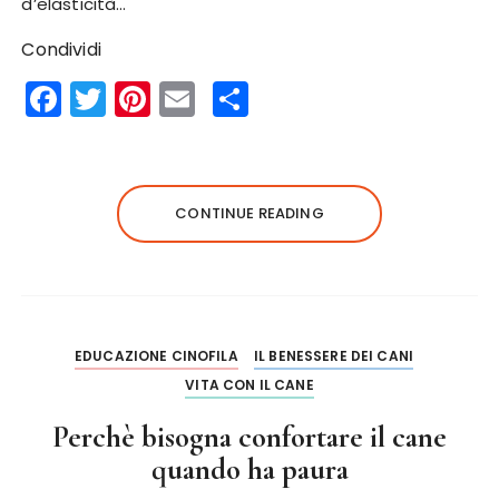
d’elasticità…
Condividi
F
T
Pi
E
S
a
w
n
m
h
c
it
te
ai
a
e
te
re
l
re
CONTINUE READING
b
r
st
o
o
k
EDUCAZIONE CINOFILA
IL BENESSERE DEI CANI
VITA CON IL CANE
Perchè bisogna confortare il cane
quando ha paura