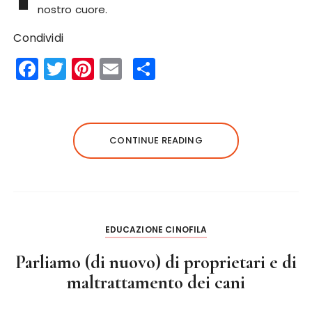
nostro cuore.
Condividi
F
T
Pi
E
S
a
w
n
m
h
c
it
te
ai
a
e
te
re
l
re
CONTINUE READING
b
r
st
o
o
k
EDUCAZIONE CINOFILA
Parliamo (di nuovo) di proprietari e di
maltrattamento dei cani