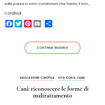
sulla paura ci sono convinzioni che hanno il non…
Condividi
F
T
Pi
E
S
a
w
n
m
h
c
it
te
ai
a
e
te
re
l
re
CONTINUE READING
b
r
st
o
o
k
EDUCAZIONE CINOFILA
VITA CON IL CANE
Cani: riconoscere le forme di
maltrattamento