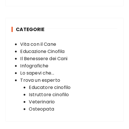
a
r
c
h
CATEGORIE
f
o
Vita con il Cane
r
Educazione Cinofila
:
Il Benessere dei Cani
Infografiche
Lo sapevi che...
Trova un esperto
Educatore cinofilo
Istruttore cinofilo
Veterinario
Osteopata