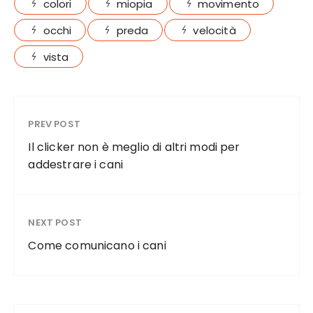
colori
miopia
movimento
b
r
st
occhi
preda
velocità
o
o
vista
k
PREV POST
Il clicker non è meglio di altri modi per
addestrare i cani
NEXT POST
Come comunicano i cani