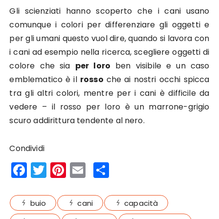
Gli scienziati hanno scoperto che i cani usano
comunque i colori per differenziare gli oggetti e
per gli umani questo vuol dire, quando si lavora con
i cani ad esempio nella ricerca, scegliere oggetti di
colore che sia
per loro
ben visibile e un caso
emblematico è il
rosso
che ai nostri occhi spicca
tra gli altri colori, mentre per i cani è difficile da
vedere – il rosso per loro è un marrone-grigio
scuro addirittura tendente al nero.
Condividi
F
T
Pi
E
S
a
w
n
m
h
c
it
te
ai
a
buio
cani
capacità
e
te
re
l
re