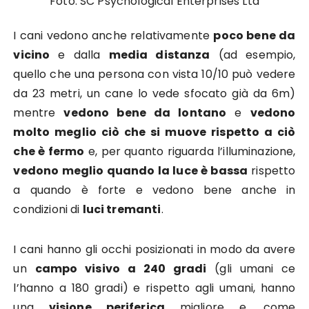
Foto: SC Psychological Enterprises Ltd
I cani vedono anche relativamente
poco bene da
vicino
e dalla
media distanza
(ad esempio,
quello che una persona con vista 10/10 può vedere
da 23 metri, un cane lo vede sfocato già da 6m)
mentre
vedono bene da lontano
e
vedono
molto meglio ciò che si muove rispetto a ciò
che è fermo
e, per quanto riguarda l’illuminazione,
vedono meglio quando la luce è bassa
rispetto
a quando è forte e vedono bene anche in
condizioni di
luci tremanti
.
I cani hanno gli occhi posizionati in modo da avere
un
campo visivo a 240 gradi
(gli umani ce
l’hanno a 180 gradi) e rispetto agli umani, hanno
una
visione periferica
migliore e, come