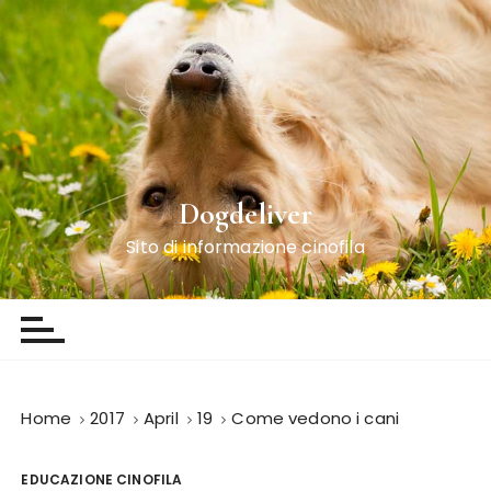
S
k
i
p
t
o
c
o
Dogdeliver
n
Sito di informazione cinofila
t
e
n
t
Home
2017
April
19
Come vedono i cani
EDUCAZIONE CINOFILA