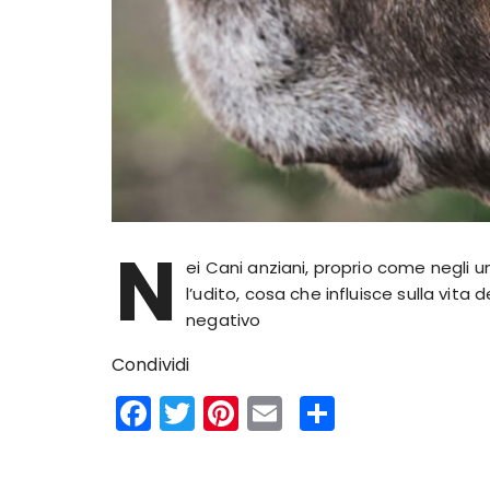
N
ei Cani anziani, proprio come negli um
l’udito, cosa che influisce sulla vita 
negativo
Condividi
F
T
Pi
E
S
a
w
n
m
h
c
it
te
ai
a