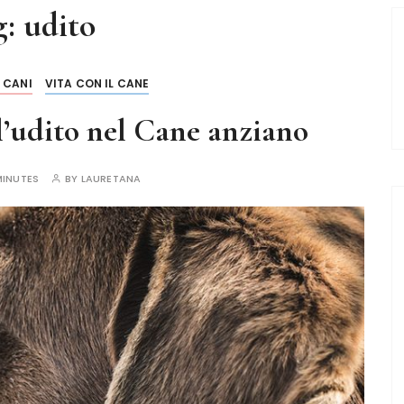
g:
udito
I CANI
VITA CON IL CANE
’udito nel Cane anziano
MINUTES
BY
LAURETANA