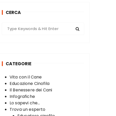
CERCA
S
e
a
r
c
h
CATEGORIE
f
o
Vita con il Cane
r
Educazione Cinofila
:
Il Benessere dei Cani
Infografiche
Lo sapevi che...
Trova un esperto
Educatore cinofilo