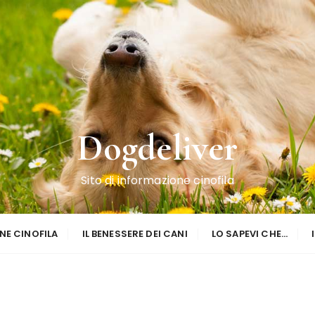
Dogdeliver
Sito di informazione cinofila
NE CINOFILA
IL BENESSERE DEI CANI
LO SAPEVI CHE…