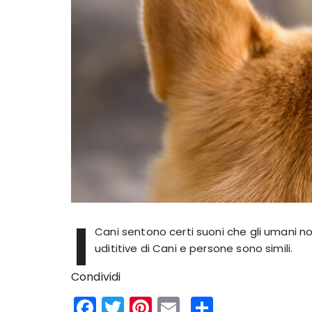
I
Cani sentono certi suoni che gli umani no
udititive di Cani e persone sono simili.
Condividi
F
T
Pi
E
S