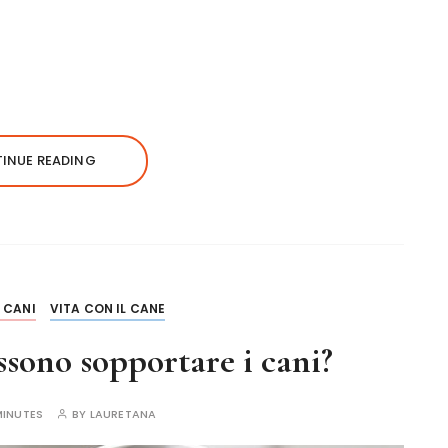
INUE READING
I CANI
VITA CON IL CANE
ono sopportare i cani?
MINUTES
BY
LAURETANA