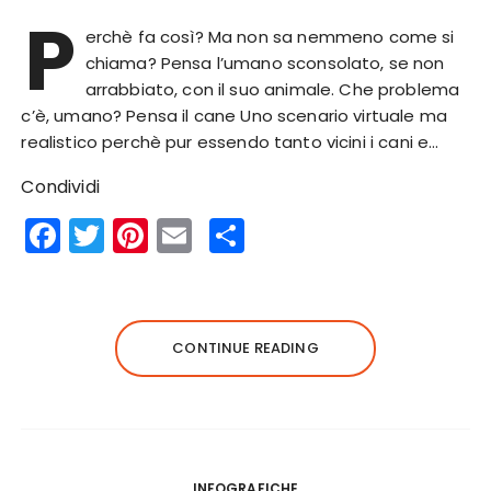
P
erchè fa così? Ma non sa nemmeno come si
chiama? Pensa l’umano sconsolato, se non
arrabbiato, con il suo animale. Che problema
c’è, umano? Pensa il cane Uno scenario virtuale ma
realistico perchè pur essendo tanto vicini i cani e…
Condividi
F
T
Pi
E
S
a
w
n
m
h
c
it
te
ai
a
e
te
re
l
re
CONTINUE READING
b
r
st
o
o
k
INFOGRAFICHE