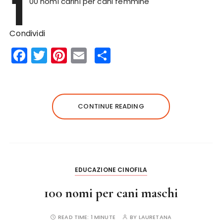
1
00 nomi carini per cani femmine
Condividi
F
T
Pi
E
S
a
w
n
m
h
c
it
te
ai
a
e
te
re
l
re
CONTINUE READING
b
r
st
o
o
k
EDUCAZIONE CINOFILA
100 nomi per cani maschi
READ TIME:
1 MINUTE
BY
LAURETANA