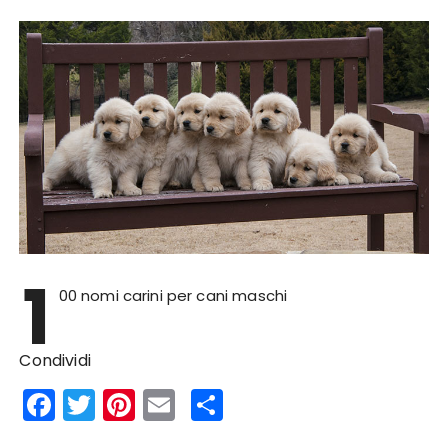
1
00 nomi carini per cani maschi
Condividi
F
T
Pi
E
S
a
w
n
m
h