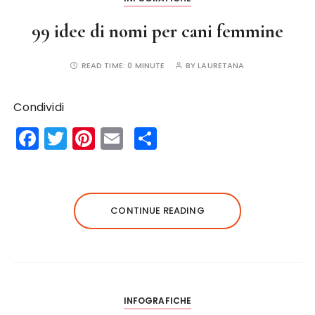
99 idee di nomi per cani femmine
READ TIME:
0 MINUTE
BY
LAURETANA
Condividi
F
T
Pi
E
S
a
w
n
m
h
c
it
te
ai
a
e
te
re
l
re
CONTINUE READING
b
r
st
o
o
k
INFOGRAFICHE