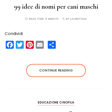
99 idee di nomi per cani maschi
READ TIME:
0 MINUTE
BY
LAURETANA
Condividi
F
T
Pi
E
S
a
w
n
m
h
c
it
te
ai
a
e
te
re
l
re
CONTINUE READING
b
r
st
o
o
k
EDUCAZIONE CINOFILA