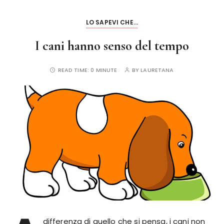
o
k
LO SAPEVI CHE...
I cani hanno senso del tempo
READ TIME:
0 MINUTE
BY
LAURETANA
differenza di quello che si pensa, i cani non