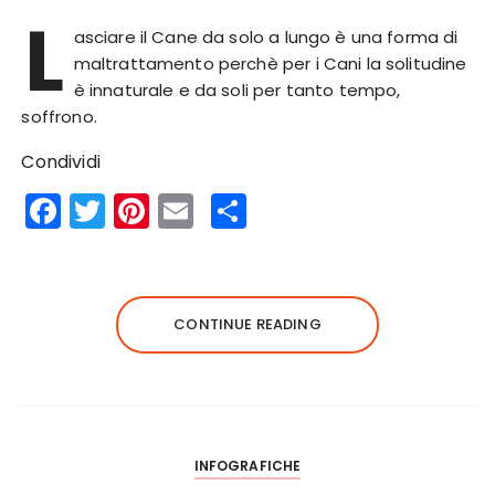
L
asciare il Cane da solo a lungo è una forma di
maltrattamento perchè per i Cani la solitudine
è innaturale e da soli per tanto tempo,
soffrono.
Condividi
F
T
Pi
E
S
a
w
n
m
h
c
it
te
ai
a
e
te
re
l
re
CONTINUE READING
b
r
st
o
o
k
INFOGRAFICHE