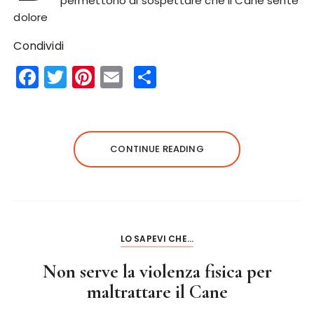
permettono di sospettare che il Cane sente
dolore
Condividi
F
T
Pi
E
S
a
w
n
m
h
c
it
te
ai
a
e
te
re
l
re
CONTINUE READING
b
r
st
o
o
k
LO SAPEVI CHE...
Non serve la violenza fisica per
maltrattare il Cane