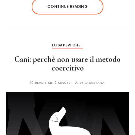
e
te
re
l
re
CONTINUE READING
b
r
st
o
o
k
LO SAPEVI CHE...
Cani: perchè non usare il metodo
coercitivo
READ TIME:
0 MINUTE
BY
LAURETANA