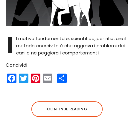
I
l motivo fondamentale, scientifico, per rifiutare il
metodo coercivito è che aggrava i problemi dei
cani e ne peggiora i comportamenti
Condividi
F
T
Pi
E
S
a
w
n
m
h
c
it
te
ai
a
e
te
re
l
re
CONTINUE READING
b
r
st
o