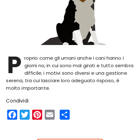
P
roprio come gli umani anche i cani hanno i
giorni no, in cui sono mal girati e tutto sembra
difficile; i motivi sono diversi e una gestione
serena, tra cui lasciare loro adeguato risposo, è
molto importante.
Condividi
F
T
Pi
E
S
a
w
n
m
h
c
it
te
ai
a