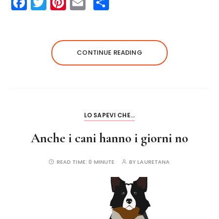
F
T
Pi
E
S
a
w
n
m
h
c
it
te
ai
a
e
te
re
l
re
CONTINUE READING
b
r
st
o
o
k
LO SAPEVI CHE...
Anche i cani hanno i giorni no
READ TIME:
0 MINUTE
BY
LAURETANA