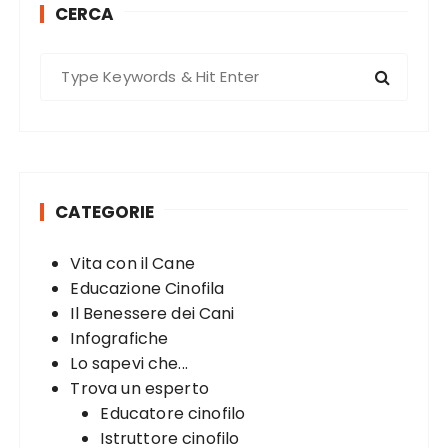
CERCA
s
p
S
a
e
g
a
r
i
c
n
h
a
CATEGORIE
f
t
o
Vita con il Cane
r
i
Educazione Cinofila
:
o
Il Benessere dei Cani
n
Infografiche
Lo sapevi che...
Trova un esperto
Educatore cinofilo
Istruttore cinofilo