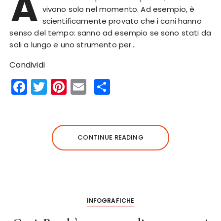
A
vivono solo nel momento. Ad esempio, è
scientificamente provato che i cani hanno
senso del tempo: sanno ad esempio se sono stati da
soli a lungo e uno strumento per…
Condividi
F
T
Pi
E
S
a
w
n
m
h
c
it
te
ai
a
e
te
re
l
re
CONTINUE READING
b
r
st
o
o
k
INFOGRAFICHE