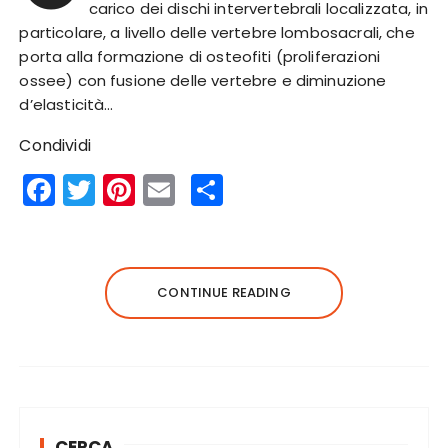
carico dei dischi intervertebrali localizzata, in
particolare, a livello delle vertebre lombosacrali, che
porta alla formazione di osteofiti (proliferazioni
ossee) con fusione delle vertebre e diminuzione
d’elasticità…
Condividi
F
T
Pi
E
S
a
w
n
m
h
c
it
te
ai
a
e
te
re
l
re
CONTINUE READING
b
r
st
o
o
k
CERCA