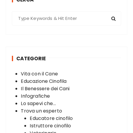
S
e
a
r
c
h
CATEGORIE
f
o
Vita con il Cane
r
Educazione Cinofila
:
Il Benessere dei Cani
Infografiche
Lo sapevi che...
Trova un esperto
Educatore cinofilo
Istruttore cinofilo