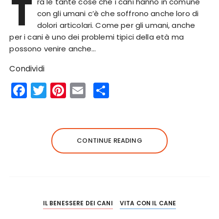
T
ra le tante cose che i cani hanno in comune
con gli umani c’è che soffrono anche loro di
dolori articolari. Come per gli umani, anche
per i cani è uno dei problemi tipici della età ma
possono venire anche…
Condividi
F
T
Pi
E
S
a
w
n
m
h
c
it
te
ai
a
e
te
re
l
re
CONTINUE READING
b
r
st
o
o
k
IL BENESSERE DEI CANI
VITA CON IL CANE