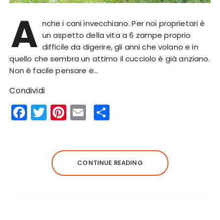
A
nche i cani invecchiano. Per noi proprietari è
un aspetto della vita a 6 zampe proprio
difficile da digerire, gli anni che volano e in
quello che sembra un attimo il cucciolo è già anziano.
Non è facile pensare e…
Condividi
F
T
Pi
E
S
a
w
n
m
h
c
it
te
ai
a
e
te
re
l
re
CONTINUE READING
b
r
st
o
o