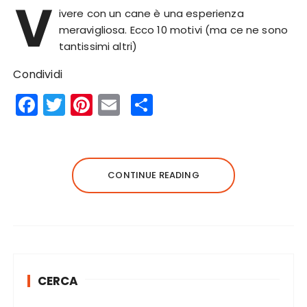
V
ivere con un cane è una esperienza
meravigliosa. Ecco 10 motivi (ma ce ne sono
tantissimi altri)
Condividi
F
T
Pi
E
S
a
w
n
m
h
c
it
te
ai
a
e
te
re
l
re
CONTINUE READING
b
r
st
o
o
k
CERCA