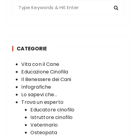
S
e
a
r
c
h
CATEGORIE
f
o
Vita con il Cane
r
Educazione Cinofila
:
Il Benessere dei Cani
Infografiche
Lo sapevi che...
Trova un esperto
Educatore cinofilo
Istruttore cinofilo
Veterinario
Osteopata