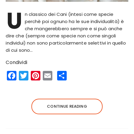
U
n classico dei Cani (intesi come specie
perchè poi ognuno ha le sue individualità) è
che mangerebbero sempre e si può anche
dire che (sempre come specie non come singoli
individui) non sono particolarmente selettivi in quello
di cui sono…
Condividi
F
T
Pi
E
S
a
w
n
m
h
c
it
te
ai
a
e
te
re
l
re
CONTINUE READING
b
r
st
o
o