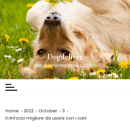
S
k
i
p
t
o
c
o
Dogdeliver
n
Sito di informazione cinofila
t
e
n
t
Home
2022
October
3
Il rinforzo migliore da usare con i cani