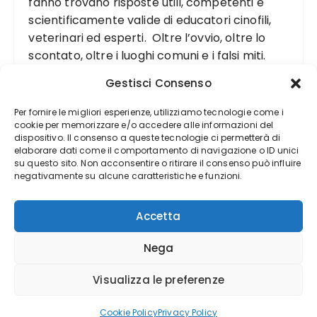
fanno trovano risposte utili, competenti e
scientificamente valide di educatori cinofili,
veterinari ed esperti. Oltre l’ovvio, oltre lo
scontato, oltre i luoghi comuni e i falsi miti.
Gestisci Consenso
Per fornire le migliori esperienze, utilizziamo tecnologie come i
cookie per memorizzare e/o accedere alle informazioni del
dispositivo. Il consenso a queste tecnologie ci permetterà di
elaborare dati come il comportamento di navigazione o ID unici
su questo sito. Non acconsentire o ritirare il consenso può influire
negativamente su alcune caratteristiche e funzioni.
Accetta
Nega
Visualizza le preferenze
Copyright(©) DogDeliver 2012-2024 - Realizzato da
SUSYDANY.IT
- GuCherry Blog by
Everestthemes
Cookie Policy
Privacy Policy