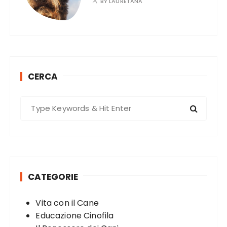
BY
LAURETANA
CERCA
S
e
a
r
c
h
CATEGORIE
f
o
Vita con il Cane
r
Educazione Cinofila
: