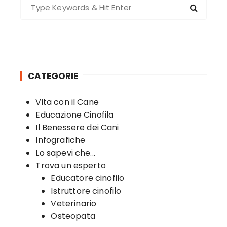
S
e
a
r
c
h
CATEGORIE
f
o
Vita con il Cane
r
Educazione Cinofila
:
Il Benessere dei Cani
Infografiche
Lo sapevi che...
Trova un esperto
Educatore cinofilo
Istruttore cinofilo
Veterinario
Osteopata