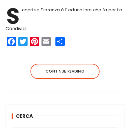
S
copri se Fiiorenza è l’ educatore che fa per te
Condividi
F
T
Pi
E
S
a
w
n
m
h
c
it
te
ai
a
e
te
re
l
re
CONTINUE READING
b
r
st
o
o
k
CERCA