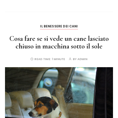
o
o
k
IL BENESSERE DEI CANI
Cosa fare se si vede un cane lasciato
chiuso in macchina sotto il sole
READ TIME:
1 MINUTE
BY
ADMIN