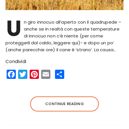
U
n giro innocuo all’aperto con il quadrupede –
anche se in realtà con queste temperature
di innocuo non c’è niente (per come
proteggerli dal caldo, leggere qui)- e dopo un po’
(anche parecchie ore) il cane è ‘strano’. La causa…
Condividi
F
T
Pi
E
S
a
w
n
m
h
c
it
te
ai
a
e
te
re
l
re
CONTINUE READING
b
r
st
o