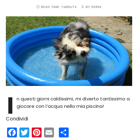
READ TIME:
1 MINUTE
BY
DEREK
I
n questi giorni caldissimi, mi diverto tantissimo a
giocare con l’acqua nella mia piscina!
Condividi
F
T
Pi
E
S