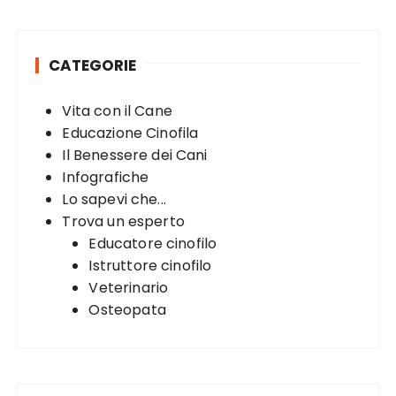
r
i
c
n
h
a
CATEGORIE
f
t
o
Vita con il Cane
r
i
Educazione Cinofila
:
o
Il Benessere dei Cani
n
Infografiche
Lo sapevi che...
Trova un esperto
Educatore cinofilo
Istruttore cinofilo
Veterinario
Osteopata