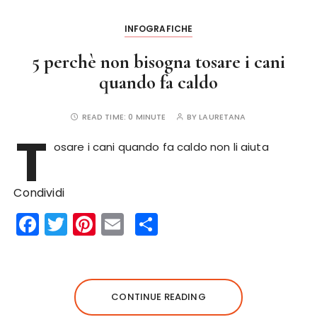
o
k
INFOGRAFICHE
5 perchè non bisogna tosare i cani
quando fa caldo
READ TIME:
0 MINUTE
BY
LAURETANA
T
osare i cani quando fa caldo non li aiuta
Condividi
F
T
Pi
E
S
a
w
n
m
h
c
it
te
ai
a
e
te
re
l
re
CONTINUE READING
b
r
st