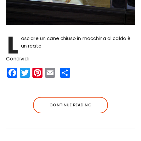
L
asciare un cane chiuso in macchina al caldo è
un reato
Condividi
F
T
Pi
E
S
a
w
n
m
h
c
it
te
ai
a
e
te
re
l
re
CONTINUE READING
b
r
st
o
o