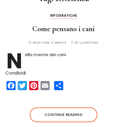
INFOGRAFICHE
Come pensano i cani
READ TIME:
0 MINUTE
BY
LAURETANA
N
ella mente dei cani
Condividi
F
T
Pi
E
S
a
w
n
m
h
c
it
te
ai
a
e
te
re
l
re
CONTINUE READING
b
r
st