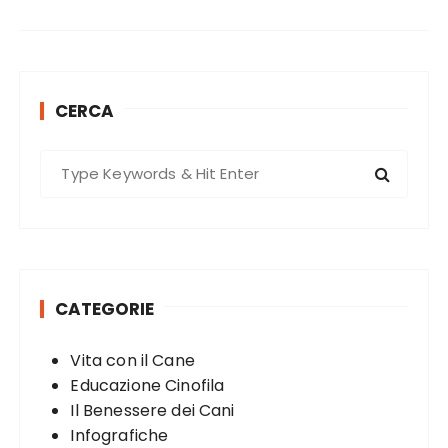
o
o
k
CERCA
S
e
a
r
c
h
CATEGORIE
f
o
Vita con il Cane
r
Educazione Cinofila
:
Il Benessere dei Cani
Infografiche