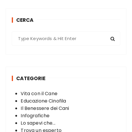
s
t
CERCA
s
p
S
a
e
g
a
r
i
c
n
h
a
CATEGORIE
f
t
o
Vita con il Cane
r
i
Educazione Cinofila
:
o
Il Benessere dei Cani
n
Infografiche
Lo sapevi che...
Trova un esperto