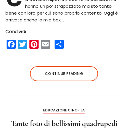
hanno un po’ strapazzato ma sto tanto
bene con loro per cui sono proprio contento. Oggi è
arrivata anche la mia box,…
Condividi
F
T
Pi
E
S
a
w
n
m
h
c
it
te
ai
a
e
te
re
l
re
CONTINUE READING
b
r
st
o
o
k
EDUCAZIONE CINOFILA
Tante foto di bellissimi quadrupedi