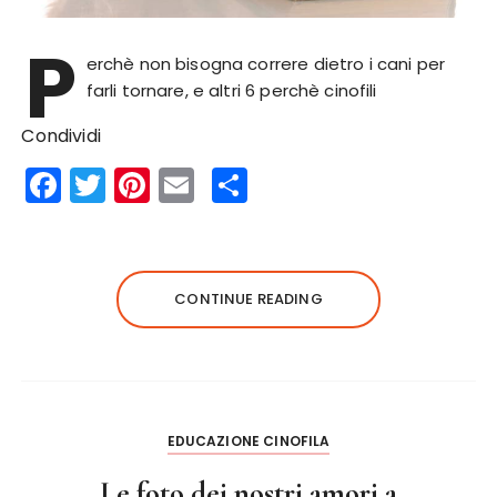
P
erchè non bisogna correre dietro i cani per
farli tornare, e altri 6 perchè cinofili
Condividi
F
T
Pi
E
S
a
w
n
m
h
c
it
te
ai
a
e
te
re
l
re
CONTINUE READING
b
r
st
o
o
k
EDUCAZIONE CINOFILA
Le foto dei nostri amori a