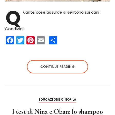
Q
uante cose assurde si sentono sui cani
Condividi
F
T
Pi
E
S
a
w
n
m
h
c
it
te
ai
a
e
te
re
l
re
CONTINUE READING
b
r
st
o
o
k
EDUCAZIONE CINOFILA
I test di Nina e Oban: lo shampoo