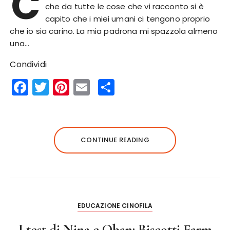
C
che da tutte le cose che vi racconto si è
capito che i miei umani ci tengono proprio
che io sia carino. La mia padrona mi spazzola almeno
una…
Condividi
F
T
Pi
E
S
a
w
n
m
h
c
it
te
ai
a
e
te
re
l
re
CONTINUE READING
b
r
st
o
o
k
EDUCAZIONE CINOFILA
I test di Nina e Oban: Biscotti Farm