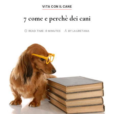
k
VITA CON IL CANE
7 come e perchè dei cani
READ TIME:
4 MINUTES
BY
LAURETANA