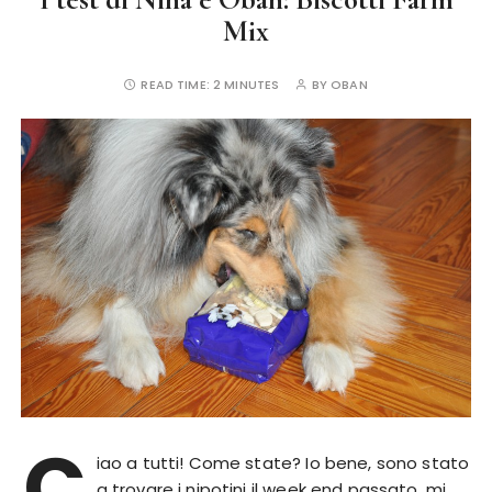
Mix
READ TIME:
2 MINUTES
BY
OBAN
C
iao a tutti! Come state? Io bene, sono stato
a trovare i nipotini il week end passato, mi