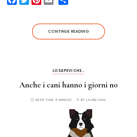
a
w
n
m
h
c
it
te
ai
a
e
te
re
l
re
CONTINUE READING
b
r
st
o
o
k
LO SAPEVI CHE...
Anche i cani hanno i giorni no
READ TIME:
0 MINUTE
BY
LAURETANA