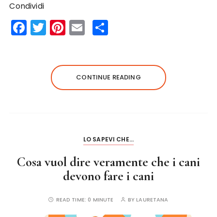
Condividi
F
T
Pi
E
S
a
w
n
m
h
c
it
te
ai
a
e
te
re
l
re
CONTINUE READING
b
r
st
o
o
k
LO SAPEVI CHE...
Cosa vuol dire veramente che i cani
devono fare i cani
READ TIME:
0 MINUTE
BY
LAURETANA