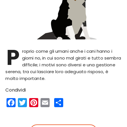
P
roprio come gli umani anche i cani hanno i
giorni no, in cui sono mal girati e tutto sembra
difficile; i motivi sono diversi e una gestione
serena, tra cui lasciare loro adeguato risposo, è
molto importante.
Condividi
F
T
Pi
E
S
a
w
n
m
h
c
it
te
ai
a