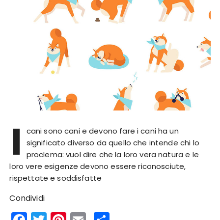
I
cani sono cani e devono fare i cani ha un
significato diverso da quello che intende chi lo
proclema: vuol dire che la loro vera natura e le
loro vere esigenze devono essere riconosciute,
rispettate e soddisfatte
Condividi
F
T
Pi
E
S