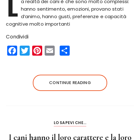
L
a realtà dei cani è che sono molto complessi:
hanno sentimento, emozioni, provano stati
d’animo, hanno gusti, preferenze e capacità
cognitive molto importanti
Condividi
F
T
Pi
E
S
a
w
n
m
h
c
it
te
ai
a
e
te
re
l
re
CONTINUE READING
b
r
st
o
o
k
LO SAPEVI CHE...
I cani hanno il loro carattere e la loro