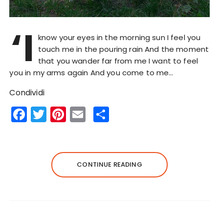
‘I
know your eyes in the morning sun I feel you
touch me in the pouring rain And the moment
that you wander far from me I want to feel
you in my arms again And you come to me…
Condividi
F
T
Pi
E
S
a
w
n
m
h
c
it
te
ai
a
e
te
re
l
re
CONTINUE READING
b
r
st
o
o