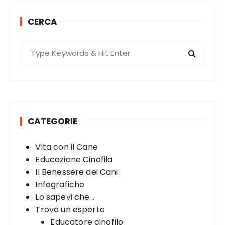
k
CERCA
S
e
a
r
c
h
CATEGORIE
f
o
Vita con il Cane
r
Educazione Cinofila
:
Il Benessere dei Cani
Infografiche
Lo sapevi che...
Trova un esperto
Educatore cinofilo