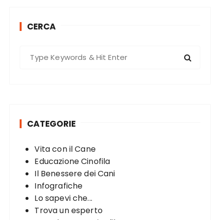
k
CERCA
S
e
a
r
c
h
CATEGORIE
f
o
Vita con il Cane
r
Educazione Cinofila
:
Il Benessere dei Cani
Infografiche
Lo sapevi che...
Trova un esperto