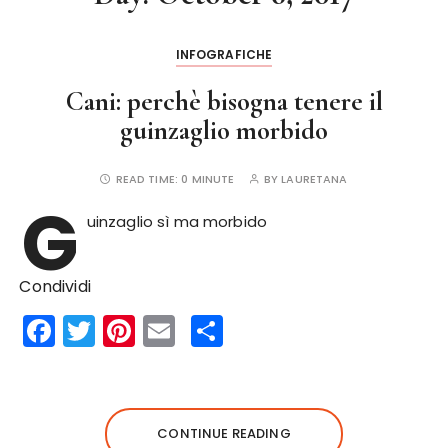
INFOGRAFICHE
Cani: perchè bisogna tenere il
guinzaglio morbido
READ TIME:
0 MINUTE
BY
LAURETANA
G
uinzaglio sì ma morbido
Condividi
F
T
Pi
E
S
a
w
n
m
h
c
it
te
ai
a
e
te
re
l
re
CONTINUE READING