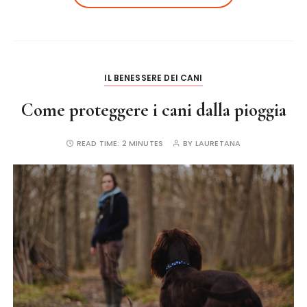
b
r
st
o
o
k
IL BENESSERE DEI CANI
Come proteggere i cani dalla pioggia
READ TIME:
2 MINUTES
BY
LAURETANA