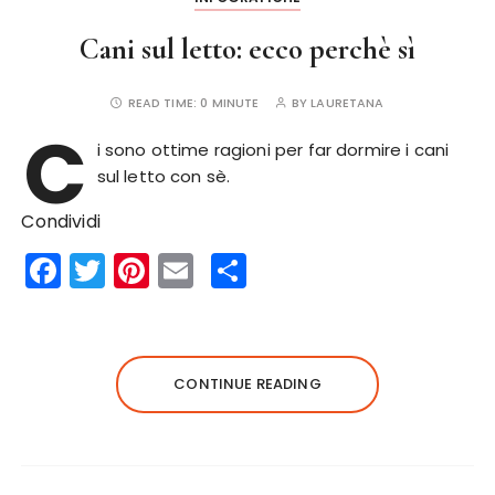
Cani sul letto: ecco perchè sì
READ TIME:
0 MINUTE
BY
LAURETANA
C
i sono ottime ragioni per far dormire i cani
sul letto con sè.
Condividi
F
T
Pi
E
S
a
w
n
m
h
c
it
te
ai
a
e
te
re
l
re
CONTINUE READING
b
r
st
o
o